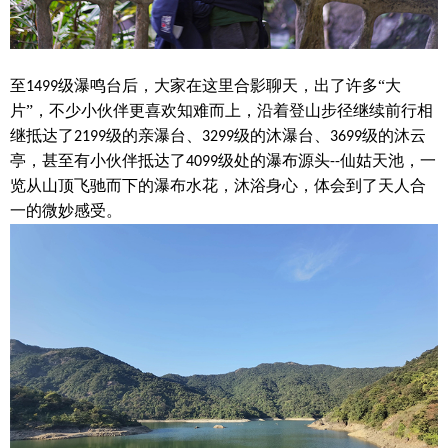
至
级瀑鸣台后，
大家在这里合影聊天，出了许多
“大
1499
片”，不少小伙伴
更喜欢知难而上
，
沿
着
登山步径继续前行
相
继抵达了
级的亲瀑台
、
级的沐瀑台
、
级的沐云
2199
3299
3699
亭
，甚至有小伙伴
抵达
了
级处的瀑布源头
仙姑天池
，一
4099
--
览
从山顶飞驰而下的瀑布水花，沐浴身心
，
体会到
了
天人合
一的微妙感受。