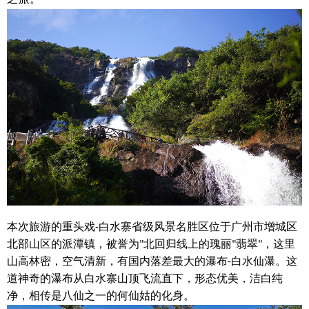
本次旅游的重头戏
白水寨省级风景名胜区位于广州市增城区
-
北部山区的派潭镇，被誉为
北回归线上的瑰丽
翡翠
，
这
里
"
"
"
山高林密，空气清新，
有国内
落差最大的瀑布
白水仙瀑。这
-
道神奇的瀑布从白水寨山顶飞流直下，形态优美，洁白纯
净，相传是八仙之一的何仙姑的化身。