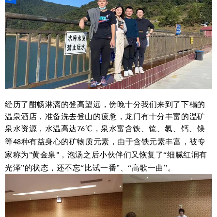
经历了酣畅淋漓的登高望远，傍晚十分我们来到了下榻的
温泉酒店，准备洗去登山的疲惫，龙门有十分丰富的温矿
泉水资源，水温高达
℃，泉水富含铁、锍、氡、钙、镁
76
等
种有益身心的矿物质元素，由于含铁元素丰富，被专
48
家称为
黄金泉
，泡汤之后小伙伴们又恢复了“细腻红润有
"
"
光泽”的状态，还不忘“比试一番”、“高歌一曲”。