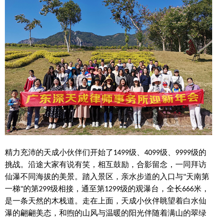
精力充沛的天成小伙伴们开始了
级、
级、
级的
1499
4099
9999
挑战。沿途大家有说有笑，相互鼓励，合影留念，一同
拜访
仙瀑
不同海拔的
美景。
踏入景区，
亲水步道的入口与
天南第
"
一梯
的第
级相接，通至第
级的观瀑台，全长
米，
"
299
1299
666
是一条天然的木栈道。走在上面，天成小伙伴眺望着白水仙
瀑的翩翩美态，
和煦的山风与温暖的阳光伴随着满山的翠绿