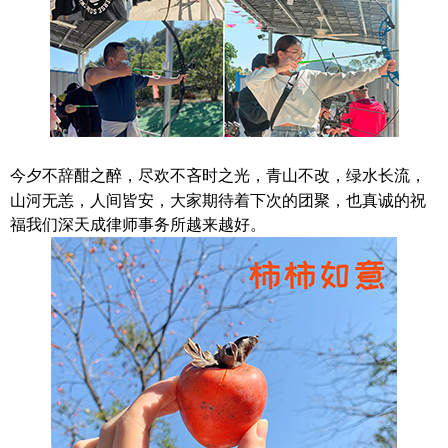
今夕
不辞酣之醉，尽欢不吝时之光
，青山不改，绿水长流，
山河无恙，人间皆安，大家期待着下次的团聚，也真诚的祝
福我们深天成律师事务所越来越好。