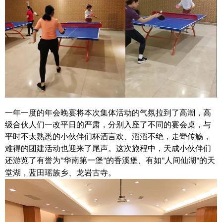
一年一度的年会晚宴将本次集体活动的气氛拉到了高潮，高
级合伙人们一改平日的严肃，分别入座了不同的宴会桌，与
平时不太熟悉的小伙伴们杯酒言欢、滔滔不绝，走斝传觞，
难得的团建活动也迎来了尾声。这次
旅
程中，天成小伙伴们
还游览了有誉为
华南第一堡
的香溪堡、有如
人间仙湖
的天
"
"
"
"
堂湖，蓝田瑶族乡、龙岩古寺。