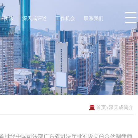
业团队
深天成评述
工作机会
联系我们
首页
>
深天成简介
，系首批经中国司法部广东省司法厅批准设立的合伙制律师