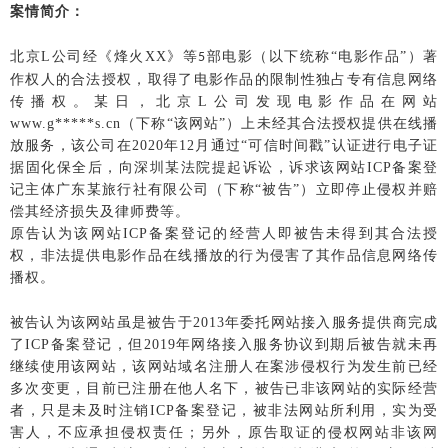
案情简介：
北京
L公司经《烽火XX》等
部电影（以下统称
“电影作品”）著
5
作权人的合法授权，取得了电影作品的限制性独占专有信息网络
传播权。某日，北京L公司发现电影作品在网站
www.g*****s.cn（下称“该网站”）上未经其合法授权提供在线播
放服务，该公司在2020年12月通过“可信时间戳”认证进行电子证
据固化保全后，向深圳某法院提起诉讼，诉求该网站ICP备案登
记主体广东某旅行社有限公司（下称“被告”）立即停止侵权并赔
偿其经济损失及律师费等。
原告认为该网站
ICP备案登记的经营人即被告未得到其合法授
权，非法提供电影作品在线播放的行为侵害了其作品信息网络传
播权。
被告认为该网站虽是被告于
2013年委托网站接入服务提供商完成
了ICP备案登记，但2019年网络接入服务协议到期后被告就未再
继续使用该网站，该网站域名注册人在案涉侵权行为发生前已经
多次变更，目前已注册在他人名下，被告已非该网站的实际经营
者，只是未及时注销ICP备案登记，被非法网站所利用，实为受
害人，不应承担侵权责任；另外，原告取证的侵权网站非该网