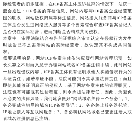
际经营者的初步证据，在
备案主体应诉抗辩的情况下，法院一
ICP
般会通过：
备案的存档信息、网站内容与
备案企业经营范
ICP
ICP
围的联系、网站版权归属等标注信息、网站接入服务商与
备案
ICP
主体是否发生过网络接入服务等多个要素综合审查
备案登记人
ICP
是否仍在实际经营，进而判断是否构成共同侵权。
本案中，审理法院结合被告的证据综合审查认定在侵权行为发生
时被告已不是案涉网站的实际经营者，故认定其不构成共同侵
权。
需要说明的是，网站
ICP备案主体依法应履行网站管理职责，如
长久弃之不用而又怠于办理网站域名
备案注销手续，此时网站
ICP
一旦出现侵权内容，
备案主体负有证明系他人实施侵权行为的
ICP
举证责任，如若举证不能，法院可能判令其承担法律责任；而且
即使其能够证明真正的侵权人，基于网站备案主体的管理职责，
法院也有可能视其过错程度，判令承担法律责任，因此，为避免
不必要的法律风险，我们建议做好
“网站域名关停三个务必”，1、
务必完成注销网站域名ICP备案登记；2、务必终止服务器托管、
IP地址接入等互联网服务；3、务必确认网站域名已变更注册人或
者域名注册信息已注销。