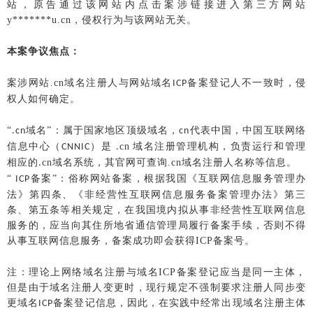
站，原告通过该网站内点击案涉链接进入第三方网站
y*******u.cn，侵权行为与该网站无关。
本案争议焦点：
案涉网站
.cn域名注册人与网站域名
备案登记人不一致时，侵
ICP
权人如何确定。
“
域名
”：属于国家地区顶级域名，
代表中国，中国互联网络
.cn
cn
信息中心（
）是
cn
域名注册管理机构，负责运行和管理
CNNIC
.
相应的
cn域名系统，其官网可查询.cn域名注册人名称等信息。
.
“
备案
”：俗称网站备案，根据我国《互联网信息服务管理办
ICP
法》第四条、《非经营性互联网信息服务备案管理办法》第三
条、第五条等相关规定，在我国境内拟从事非经营性互联网信息
服务的，应当向其住所地省通信管理局履行备案手续，否则不得
从事互联网信息服务，备案成功即会获得ICP备案号。
注：理论上网络域名注册与域名
ICP备案登记应当是同一主体，
但是由于域名注册人变更时，现行规定不强制要求注册人同步变
更域名
备案登记信息，因此，在实践中经常出现域名注册主体
ICP