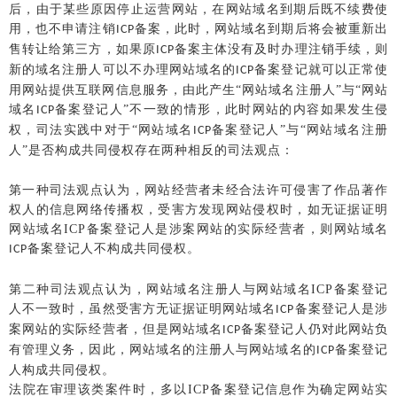
后，由于某些原因停止运营网站，在网站域名到期后既不续费使
用，也不申请注销
备案，此时，网站域名到期后将会被重新出
ICP
售转让给第三方，如果原
备案主体没有及时办理注销手续，则
ICP
新的域名注册人可以不办理网站域名的
备案登记就可以正常使
ICP
用网站提供互联网信息服务，由此产生
“网站域名注册人”与“网站
域名
备案登记人
”不一致的情形，此时网站的内容如果发生侵
ICP
权，司法实践中对于“网站域名
备案登记人
”与“网站域名注册
ICP
人”是否构成共同侵权存在两种相反的司法观点：
第一种司法观点认为，网站经营者未经合法许可侵害了作品著作
权人的信息网络传播权，受害方发现网站侵权时，如无证据证明
网站域名
ICP备案登记人是涉案网站的实际经营者，则网站域名
备案登记人不构成共同侵权。
ICP
第二种司法观点认为，网站域名注册人与网站域名
ICP备案登记
人不一致时，虽然受害方无证据证明网站域名
备案登记人是涉
ICP
案网站的实际经营者，但是网站域名
备案登记人仍对此网站负
ICP
有管理义务，因此，网站域名的注册人与网站域名的
备案登记
ICP
人构成共同侵权。
法院在审理该类案件时，多以
ICP备案登记信息作为确定网站实