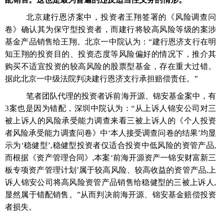
北京建行恩济案中，投资者王翔签署的《风险调查问
卷》确认其为保守型投资者，而建行将较高风险等级的案涉
基金产品销售给王翔。北京一中院认为：
“建行恩济支行在明
知王翔的投资目的、投资态度等风险偏好的情况下，推介其
购买不适宜投资的较高风险的股票型基金，存在重大过错。
据此北京一中级法院判决建行恩济支行承担赔偿责任。”
笔者团队代理的投资者诉前海开源、锦安基金案中，有
3案也是因为错配，深圳中院认为：“从上诉人锦安公司对三
被上诉人的风险承受能力调查来看三被上诉人的《个人投资
者风险承受能力调査问卷》中‘本人接受调查问卷的结果’均显
示为‘稳健型’,稳健型投资者仅适合投资中低风险的资管产品,
而根据《资产管理合同》,本案‘前海开源资产一锦安财富新三
板专项资产管理计划’属于较高风险、较高收益的资管产品,上
诉人锦安公司将高风险资管产品销售给稳健型的三被上诉人,
显然属于错配销售。”从而判决前海开源、锦安基金赔偿投资
者损失。