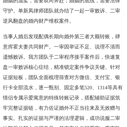
婚姻的温柔，需要双向奔赴；婚姻的底线，需要法律
守护。单新凤律师团队就办结了一起一审败诉、二审
逆风翻盘的婚内财产维权案件。
当事人婚后发现配偶长期向婚外第三者大额转账，肆
意挥霍夫妻共同财产。一审因举证不足、说理不清而
遗憾败诉。我方团队于二审程序接手案件后，快速复
盘一审败诉核心症结，精准锁定案件争议关键。针对
证据短板，团队全面梳理筛查对方微信、支付宝、银
行卡全部流水，逐一甄别、固定多笔520、1314等具有
情侣专属示爱寓意的特殊转账记录，搭配辅助证据筑
牢完整证据链，有力佐证婚外不正当往来及无效赠与
事实。扎实的证据与严谨的法理逻辑，成功说服二审