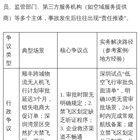
员、监管部门、第三方服务机构（如空域服务提供
商）等多个主体，事故发生后往往出现“责任推诿”。
争
实务解决路径
议
核心争议点
（参考案例/
典型场景
类
地方经验）
型
顺丰跨城物
深圳试点“低
流无人机飞
空飞行审批负
行计划审批
面清单”，明
1. 审批时限无
延迟3个月，
确10类无需审
行
明确规定；2.
错失电商大
批场景，24小
政
禁飞区划定缺
促订单；深
时内完成常规
争
乏听证程序；
圳湾景区突
航线备案；建
议
3. 企业救济渠
然扩大禁飞
立禁飞区划定
道不畅通