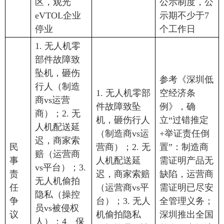
区，观光
公示制度，公
eVTOL企业
示期不少于7
停业
个工作日
1. 无人机零
部件故障致
坠机，砸伤
参考《深圳低
行人（制造
1. 无人机零部
空经济条
商vs运营
件故障致坠
例》，确
商）；2. 无
机，砸伤行人
立“过错推定
人机配送延
（制造商vs运
+举证责任倒
迟，商家索
民
营商）；2. 无
置”：制造商
赔（运营商
事
人机配送延
需证明产品无
vs平台）；3.
责
迟，商家索赔
缺陷，运营商
无人机偷拍
任
（运营商vs平
需证明已尽安
隐私（操控
争
台）；3. 无人
全管理义务；
员vs被侵权
议
机偷拍隐私
深圳推出全国
人）；4、保