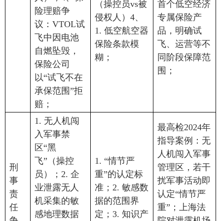
（操控员vs被
首个低空经济
险理赔争
侵权人）4、
专属保险产
议：VTOL试
1. 低空航空器
品，明确试
飞中因电池
保险条款模
飞、运营等不
自燃坠毁，
糊；
同阶段保障范
保险公司
围；
以“试飞不在
承保范围”拒
赔；
1. 无人机闯
最高检2024年
入军事禁
指导案例：无
区“黑
人机闯入军事
飞”（操控
1. “情节严
刑
管理区，若干
员）；2. 企
重”的认定标
事
扰军事活动即
业泄露无人
准；2. 敏感数
责
认定“情节严
机采集的敏
据的范围界
任
重”；上海法
感地理数据
定；3. 知识产
争
院对泄露机场