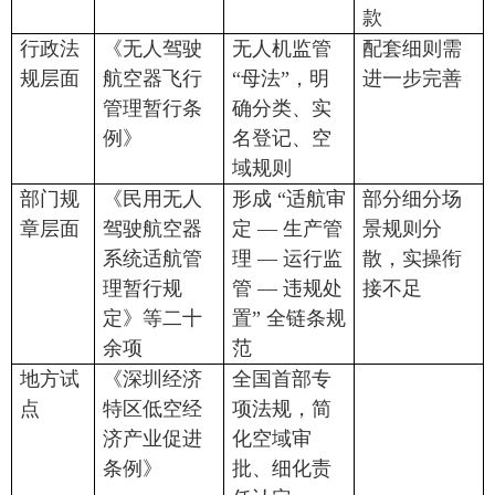
款
行政法
《无人驾驶
无人机监管
配套细则需
规层面
航空器飞行
“母法”，明
进一步完善
管理暂行条
确分类、实
例》
名登记、空
域规则
部门规
《民用无人
形成 “适航审
部分细分场
章层面
驾驶航空器
定 — 生产管
景规则分
系统适航管
理 — 运行监
散，实操衔
理暂行规
管 — 违规处
接不足
定》等二十
置” 全链条规
余项
范
地方试
《深圳经济
全国首部专
点
特区低空经
项法规，简
济产业促进
化空域审
条例》
批、细化责