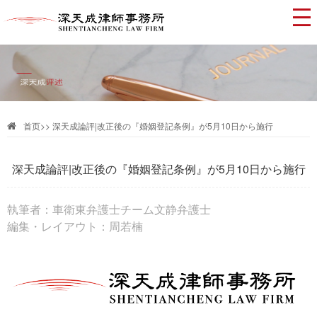
首页
>>
深天成論評|改正後の『婚姻登記条例』が5月10日から施行
深天成論評|改正後の『婚姻登記条例』が5月10日から施行
執筆者：車衛東弁護士チーム文静弁護士
編集・レイアウト：周若楠