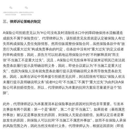
三、律师诉讼策略的制定
A保险公司拒赔意见认为“H公司没有及时清除排水口中的障碍物保持水流畅通造
成损失不属于保险责任”。代理律师认为，该拒赔意见实质就是认定被保险人有过
失而构成保险人责任免除情形。然而但纵观整份保险合同，虽然保险条款中有“故
意行为或重大过失”构成免责事由的约定，但条款中没有对“重大过失”的定义或者
列举构成情形，因此，原告方可以轻易地运用保险法中的“不利解释原则”而主
张“不当施工不是重大过失”。况且，A保险公司无投保单等证据来证明其已依法就
免责条款履行提示及明确说明义务，因此，即使合议庭认为“不当施工是重大过
失”，也因为保险人没有就免责条款履行提示及明确说明义务而导致免责条款无
效。因此，如果在诉讼中简单援引拒赔意见抗辩，则法院很有可能以“保险人依法
未履行提示及明确说明义务”或者H公司“不当施工”不属于“重大过失”为由判决A保
险公司承担赔偿责任。所以，代理律师认为本案的抗辩方案应尽量避开这个“陷
阱”。
此外，代理律师还认为本案厘清本起保险事故的原因对抗辩也非常重要。引发本
次事故有两个因素：第一个是“暴雨”，第二个是“不当施工”。如果前者（暴雨属意
外事故）被认定是事故发生的原因，则保险人无疑必须赔偿。如果认定后者是事
故发生的原因，则保险人可以抗辩“不当施工不属意外事故”，故而不在保险人承保
的风险范围之内，因此当然没有赔付义务。代理律师认为，根据近因原则（即造