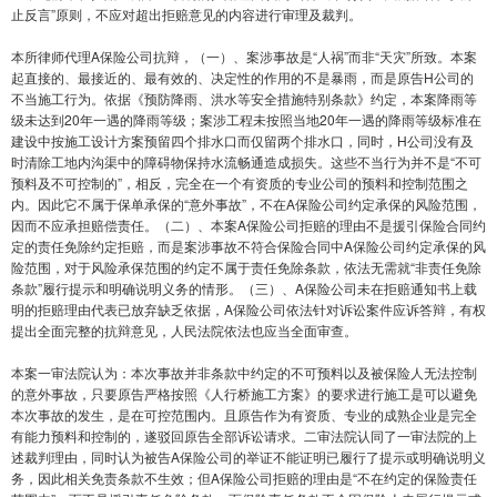
止反言”原则，不应对超出拒赔意见的内容进行审理及裁判。
本所律师代理A保险公司抗辩，（一）、案涉事故是“人祸”而非“天灾”所致。本案
起直接的、最接近的、最有效的、决定性的作用的不是暴雨，而是原告H公司的
不当施工行为。依据《预防降雨、洪水等安全措施特别条款》约定，本案降雨等
级未达到20年一遇的降雨等级；案涉工程未按照当地20年一遇的降雨等级标准在
建设中按施工设计方案预留四个排水口而仅留两个排水口，同时，H公司没有及
时清除工地内沟渠中的障碍物保持水流畅通造成损失。这些不当行为并不是“不可
预料及不可控制的”，相反，完全在一个有资质的专业公司的预料和控制范围之
内。因此它不属于保单承保的“意外事故”，不在A保险公司约定承保的风险范围，
因而不应承担赔偿责任。（二）、本案A保险公司拒赔的理由不是援引保险合同约
定的责任免除约定拒赔，而是案涉事故不符合保险合同中A保险公司约定承保的风
险范围，对于风险承保范围的约定不属于责任免除条款，依法无需就“非责任免除
条款”履行提示和明确说明义务的情形。（三）、A保险公司未在拒赔通知书上载
明的拒赔理由代表已放弃缺乏依据，A保险公司依法针对诉讼案件应诉答辩，有权
提出全面完整的抗辩意见，人民法院依法也应当全面审查。
本案一审法院认为：本次事故并非条款中约定的不可预料以及被保险人无法控制
的意外事故，只要原告严格按照《人行桥施工方案》的要求进行施工是可以避免
本次事故的发生，是在可控范围内。且原告作为有资质、专业的成熟企业是完全
有能力预料和控制的，遂驳回原告全部诉讼请求。二审法院认同了一审法院的上
述裁判理由，同时认为被告A保险公司的举证不能证明已履行了提示或明确说明义
务，因此相关免责条款不生效；但A保险公司拒赔的理由是“不在约定的保险责任