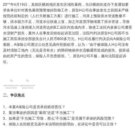
20**年4月19日，龙岗区横岗地区发生区域性暴雨，当日横岗街道办下发通知要
求各单位针对黄色暴雨预警做好防御工作，原告H公司在事故发生之前因未严格
按照此前制定的《人行天桥施工方案》进行施工，河床上预留排水管道数量不
够，排水能力不足，河道水位快速上涨，加之河道漂浮物堵塞了排水管道，导致
河水迅速上涨倒灌入河道旁边的B工业区内造成内涝，致使工业区内多家公司遭受
水浸财产损失，案外人在事发后纷纷起诉至法院，法院均判决原告H公司因不当
施工而应承担全部损失合计人民币800多万元。H公司在履行判决后向A保险公司
索赔，A保险公司透过公估意见函作拒赔处理，认为：“由于被保险人H公司没有
及时清除工地内（无论是否有水）的障碍物保持水流畅通而造成的损失、损坏或
由此而产生的责任，保险人不负责赔偿。”。原告H公司不服，遂向法院提起诉
讼。
二、争议焦点
1、本案A保险公司是否承担赔偿责任？
2、案涉事故的原因是“暴雨”还是“不当施工”？
3、如果是“不当施工”导致，那么“不当施工”是否属于承保的风险范围？
4、保险人在拒赔意见函中未说明的拒赔理由，在诉讼中是否可以主张？