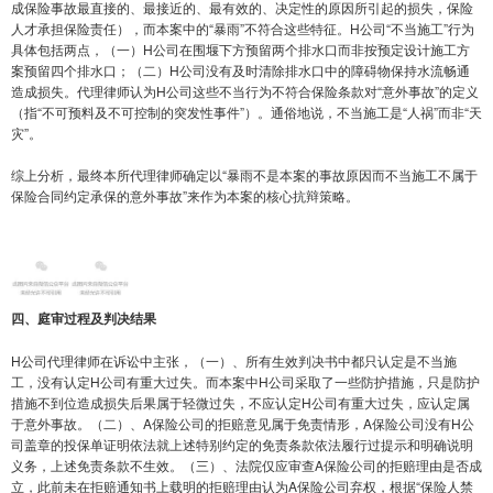
成保险事故最直接的、最接近的、最有效的、决定性的原因所引起的损失，保险
人才承担保险责任），而本案中的“暴雨”不符合这些特征。H公司“不当施工”行为
具体包括两点，（一）H公司在围堰下方预留两个排水口而非按预定设计施工方
案预留四个排水口；（二）H公司没有及时清除排水口中的障碍物保持水流畅通
造成损失。代理律师认为H公司这些不当行为不符合保险条款对“意外事故”的定义
（指“不可预料及不可控制的突发性事件”）。通俗地说，不当施工是“人祸”而非“天
灾”。
综上分析，最终本所代理律师确定以“暴雨不是本案的事故原因而不当施工不属于
保险合同约定承保的意外事故”来作为本案的核心抗辩策略。
四、庭审过程及判决结果
H公司代理律师在诉讼中主张，（一）、所有生效判决书中都只认定是不当施
工，没有认定H公司有重大过失。而本案中H公司采取了一些防护措施，只是防护
措施不到位造成损失后果属于轻微过失，不应认定H公司有重大过失，应认定属
于意外事故。（二）、A保险公司的拒赔意见属于免责情形，A保险公司没有H公
司盖章的投保单证明依法就上述特别约定的免责条款依法履行过提示和明确说明
义务，上述免责条款不生效。（三）、法院仅应审查A保险公司的拒赔理由是否成
立，此前未在拒赔通知书上载明的拒赔理由认为A保险公司弃权，根据“保险人禁