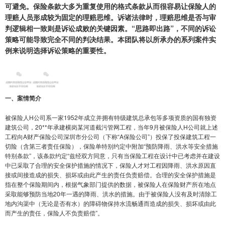
可避免。保险条款大多为重复使用的格式条款从而很容易让保险人的
理赔人员形成较为固定的理赔思维。诉诸法律时，理赔思维是否与审
判逻辑相一致则是诉讼成败的关键因素。“思路即出路”，不同的诉讼
策略可能导致完全不同的判决结果。本团队将以所承办的系列案件实
例来说明选择诉讼策略的重要性。
一、案情简介
被保险人H公司系一家1952年成立并拥有特级建筑总承包等多项资质的国有独资
建筑公司，20**年承建横岗某河道截污管网工程，当年9月被保险人H公司就上述
工程向A财产保险公司深圳市分公司（下称“A保险公司”）投保了投保建筑工程一
切险（含第三者责任保险），保险单特别约定中附加“预防降雨、洪水等安全措施
特别条款”，该条款约定“兹经双方同意，只有当保险工程在设计中已考虑并在建设
中已采取了合理的安全保护措施的情况下，保险人才对工程因降雨、洪水原因直
接或间接造成的损失、损坏或由此产生的责任负责赔偿。合理的安全保护措施是
指在整个保险期间内，根据气象部门提供的数据，被保险人在保险财产所在地点
采取能够预防当地20年一遇的降雨、洪水的措施。由于被保险人没有及时清除工
地内沟渠中（无论是否有水）的障碍物保持水流畅通而造成的损失、损坏或由此
而产生的责任，保险人不负责赔偿”。