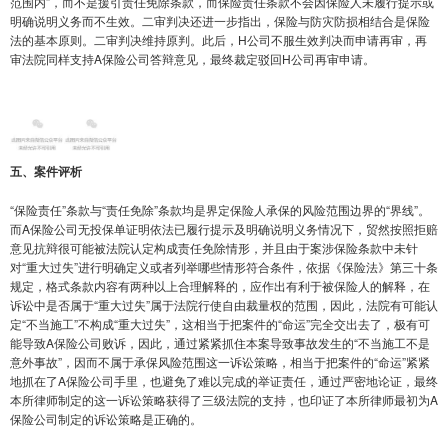
范围内”，而不是援引责任免除条款，而保险责任条款不会因保险人未履行提示或
明确说明义务而不生效。二审判决还进一步指出，保险与防灾防损相结合是保险
法的基本原则。二审判决维持原判。此后，H公司不服生效判决而申请再审，再
审法院同样支持A保险公司答辩意见，最终裁定驳回H公司再审申请。
五、案件评析
“保险责任”条款与“责任免除”条款均是界定保险人承保的风险范围边界的“界线”。
而A保险公司无投保单证明依法已履行提示及明确说明义务情况下，贸然按照拒赔
意见抗辩很可能被法院认定构成责任免除情形，并且由于案涉保险条款中未针
对“重大过失”进行明确定义或者列举哪些情形符合条件，依据《保险法》第三十条
规定，格式条款内容有两种以上合理解释的，应作出有利于被保险人的解释，在
诉讼中是否属于“重大过失”属于法院行使自由裁量权的范围，因此，法院有可能认
定“不当施工”不构成“重大过失”，这相当于把案件的“命运”完全交出去了，极有可
能导致A保险公司败诉，因此，通过紧紧抓住本案导致事故发生的“不当施工不是
意外事故”，因而不属于承保风险范围这一诉讼策略，相当于把案件的“命运”紧紧
地抓在了A保险公司手里，也避免了难以完成的举证责任，通过严密地论证，最终
本所律师制定的这一诉讼策略获得了三级法院的支持，也印证了本所律师最初为A
保险公司制定的诉讼策略是正确的。