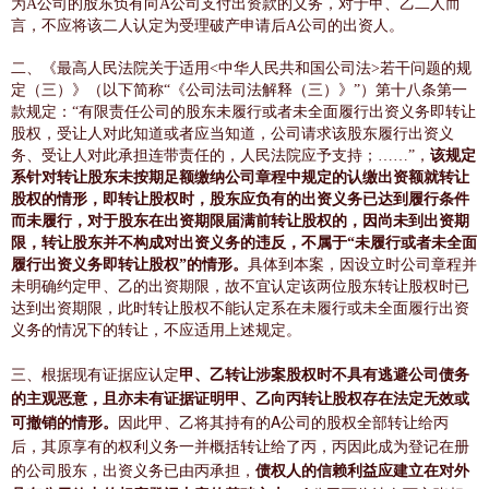
为A公司的股东负有向A公司支付出资款的义务，对于甲、乙二人而
言，不应将该二人认定为受理破产申请后A公司的出资人。
二、《最高人民法院关于适用<中华人民共和国公司法>若干问题的规
定（三）》（以下简称“《公司法司法解释（三）》”）第十八条第一
款规定：“有限责任公司的股东未履行或者未全面履行出资义务即转让
股权，受让人对此知道或者应当知道，公司请求该股东履行出资义
务、受让人对此承担连带责任的，人民法院应予支持；……”，
该规定
系针对转让股东未按期足额缴纳公司章程中规定的认缴出资额就转让
股权的情形，即转让股权时，股东应负有的出资义务已达到履行条件
而未履行，对于股东在出资期限届满前转让股权的，因尚未到出资期
限，转让股东并不构成对出资义务的违反，不属于“未履行或者未全面
履行出资义务即转让股权”的情形。
具体到本案，因设立时公司章程并
未明确约定甲、乙的出资期限，故不宜认定该两位股东转让股权时已
达到出资期限，此时转让股权不能认定系在未履行或未全面履行出资
义务的情况下的转让，不应适用上述规定。
三、根据现有证据应认定
甲、乙转让涉案股权时不具有逃避公司债务
的主观恶意，且亦未有证据证明甲、乙向丙转让股权存在法定无效或
可撤销的情形。
因此甲、乙将其持有的A公司的股权全部转让给丙
后，其原享有的权利义务一并概括转让给了丙，丙因此成为登记在册
的公司股东，出资义务已由丙承担，
债权人的信赖利益应建立在对外