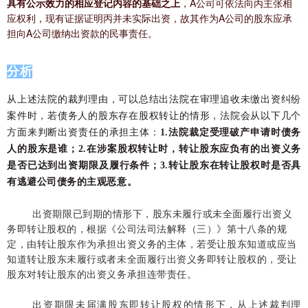
具有公示效力的相应登记内容的基础之上
，A公司可依法向丙主张相
应权利，现有证据证明丙并未实际出资，故其作为A公司的股东应承
担向A公司缴纳出资款的民事责任。
分析
从上述法院的裁判理由，可以总结出法院在审理追收未缴出资纠纷
案件时，若债务人的股东存在股权转让的情形，法院会从以下几个
方面来判断出资责任的承担主体：
1
.
法院裁定受理破产申请时债务
人的股东是谁；
2.
在涉案股权转让时，转让股东应负有的出资义务
是否已达到出资期限及履行条件；3
.
转让股东在转让股权时是否具
有逃避公司债务的主观恶意。
出资期限已到期的情形下，股东未履行或未全面履行出资义
务即转让股权的，根据《公司法司法解释（三）》第十八条的规
定，由转让股东作为承担出资义务的主体，若受让股东知道或应当
知道转让股东未履行或者未全面履行出资义务即转让股权的，受让
股东对转让股东的出资义务承担连带责任。
出资期限未届满股东即转让股权的情形下，从上述裁判理