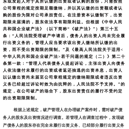
东或发起人对于其所认缴的出资或者认购的股份，只需按照
公司章程的规定按期足额缴纳，并以其认缴的出资额或者认
购的股份为限对公司承担责任。在注册资本认缴制下，出资
期限未届满的，股东依法享有期限利益。但根据《中华人民
共和国企业破产法》（以下简称
“《破产法》”）第三十五
条：“人民法院受理破产申请后，债务人的出资人尚未完全履
行出资义务的，管理人应当要求该出资人缴纳所认缴的出
资，而不受出资期限的限制。”及《最高人民法院关于适用<
中华人民共和国企业破产法>若干问题的规定（二）》第二十
条第一款：“管理人代表债务人提起诉讼，主张出资人向债务
人依法缴付未履行的出资或者返还抽逃的出资本息，出资人
以认缴出资尚未届至公司章程规定的缴纳期限或者违反出资
义务已经超过诉讼时效为由抗辩的，人民法院不予支持。”的
规定，在公司破产的场合下，股东出资责任的履行不受约定
的出资期限限制。
根据上述规定，破产管理人在办理破产案件时，需对破产债
务人的股东及出资情况进行调查。若管理人在调查过程中，发现破
产债务人的股东存在完全未履行出资义务、已经部分履行出资义务