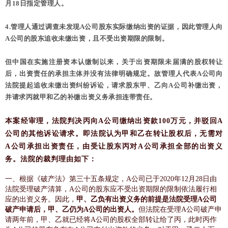
月18日指定管理人。
4.管理人通过调查未发现A公司股东实际缴纳出资的证据，因此管理人向
A公司的股东追收未缴出资，且不受出资期限的限制。
但中国在实施注册资本认缴制以来，关于出资期限未届满的股权转让
后，出资责任的承担主体并没有法律明确规定。故管理人代表A公司向
法院提起追收未缴出资纠纷诉讼，请求股东甲、乙向A公司补缴出资，
并请求丙就甲和乙的补缴出资义务承担连带责任。
本案经审理，法院判决丙向A公司缴纳出资款100万元，并驳回A
公司的其他诉讼请求。即法院认为甲和乙在转让股权后，无需对
A公司承担出资责任，由受让股东丙对A公司承担全部的出资义
务。法院的裁判理由如下：
一、根据《破产法》第三十五条规定，A公司已于2020年12月28日由
法院受理破产清算，A公司的股东应不受出资期限的限制依法履行相
应的出资义务。因此，
甲、乙负有出资义务的前提是法院受理A公司
破产申请后，甲、乙仍为A公司的出资人。
但法院在受理A公司破产申
请两年前，甲、乙就已经将A公司的股权全部转让给了丙，此时丙作