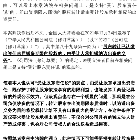
由，可以看出本案法院在相关问题上，是支持“受让股东责任
说”的，即出资期限未届满的股权转让后由受让股东承担相应的出
资责任。
本案判决作出后不久，全国人大常委会在2021年12月24日发布了
《中华人民共和国公司法（修订草案）》（以下简称“《公司法
（修订草案）》”），其中第八十九条第一款为
：“
股东转让已认缴
出资但未届缴资期限的股权的，由受让人承担缴纳该出资的义
务
”。
《公司法（修订草案）》的规定，表明立法者目前在相关问
题上是支持
“受让股东责任说”的观点的。
笔者本人也认可“受让股东责任说”的观点，由受让股东承担出资责
任，既保护了转让股东依法享有的期限利益，也能发挥工商登记具
有的外观公示效力。但该观点也存在一个明显的问题，那就是在公
司负债较多的情况下，转让股东在出资期限未届满时，以逃避出资
义务为目的将股权转让给不具有出资能力的受让方，在这种条件下
若仅要求受让股东承担出资责任，不仅会对公司具有的独立法人财
产造成侵害，也会对公司债权人的合法权益造成损害。
是
按照笔者案例中法院的观点，此种情形下可能需要探究转让股东