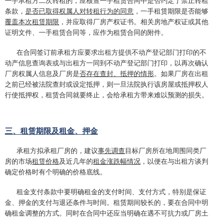
条款，
是否已取得权属人对转租行为的同意
，一手租赁期限是否能够
覆盖本次租赁期限
，并应取得厂房产权证书。相关房地产权证或其他
证明文件、一手租赁合同等，应作为租赁合同的附件。
在合同签订前承租方应要求出租方提供不动产登记部门打印的不
动产信息查询表或与出租方一同到不动产登记部门打印，以再次确认
厂房权属人信息及厂房是
否存在查封、抵押的情形
。如果厂房在出租
之前已经被法院查封或设定抵押，则一旦法院执行该房屋或抵押权人
行使抵押权，租赁合同就要终止，会给承租方带来难以预测的损失。
三、租赁期限及租金、押金
承租方拟承租厂房的，建议
事先调查
目标厂房所在地周围同类厂
房的市场
租赁价格
及近几年的
租金涨跌幅情况
，以便在与出租方谈判
确定价格时有个明确的价格底线。
租金支付条款中要明确租金的支付时间、支付方式，特别是保证
金、押金的支付与退还条件与时间。租赁期间较长的，要在合同中明
确租金调整的方式。同时在合同中还应当明确在遇不可抗力或厂房土