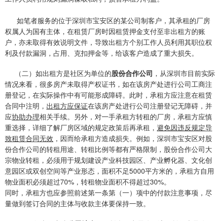
如笔者服务的位于深圳市宝安区的某公司制客户，其承租的厂房
权属人为国有主体，在租赁厂房时因租赁押金支付至非出租方的账
户，亦未取得有效说明文件，导致出租方个别工作人员利用其职位权
利及付款漏洞，占用、克扣押金等，给该客户造成了重大损失。
（二）如出租方是社区为单位的
股份合作公司
，从深圳市目前实际
情况来看，很多房产未取得产权证书，如在该房产处进行公司工商注
册登记，在实际操作中有可能形成障碍。此时，承租方应注意在租赁
合同中注明，
出租方应保证
在该房产处进行公司注册登记无障碍，并
应
协助办理
相关手续。另外，对一手承租方转租的厂房，承租方应慎
重选择，详细了解厂房区域的规定政策后再承租，
避免因违反规定导
致租赁合同无效
，因而给承租方造成损失。例如，深圳市宝安区对股
份合作公司的转租用途、转租比例等都有严格限制，股份合作公司大
宗物业转租，必须用于规划建设产业科技园区、产业孵化器、文化创
意园区或双创空间等产业形态，面积不足5000平方米的，承租方自用
物业面积必须超过70%，转租物业面积不得超过30%。
同时，承租方也应参照前述第一条第（一）项中的付款注意事项，尽
量做到签订合同的主体与收款主体要保持一致。