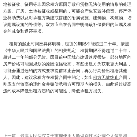
地被征收、征用等非因承租方原因导致租赁物无法使用的情形的处理
方案。
厂房、土地被征收或征用
的，可能会产生安置补偿费、停产停
业补助费以及对承租方新建或搭建的附属设施、建筑物、构筑物、增
设附属设施的补偿等。双方应当在合同中明确该补偿费用的归属及租
金的减免和返还事项。
租赁的起止时间应具体明确，租赁的期限不能超过二十年。按照
《中华人民共和国民法典》的相关规定，租赁期限不得超过二十年，
超过二十年的部分无效。因目前中国城市建设速度很快，部分地区的
房产价格可能因规划的原因涨幅较高，有些出租方为获取更大利益，
可能会通过违约的方式要求提前终止合同，再另行高价出租给其他
人。因此，建议承租方在租赁合同中约定，如出
租方无故终止
合同，
则应支付
较高的违约金
并赔偿承租方
可预期内的损失
。由此通过提高
违约成本降低出租方违约的可能性，降低承租方损失。
上一篇：最高人民法院关于审理使用人脸识别技术处理个人信息相关民事案件适用法律若干问题的规定