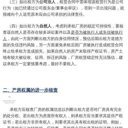
（三）如出租方为
公司法人
，租赁合同中需体现该租赁行为是公司
行为（如已经通过公司股东会/董事会审议），否则一旦出现问题，就
很难向个人追究原本应由公司承担的法律责任。
（四）如出租方为
自然人
，考虑到承租厂房的稳定可持续性，要核
查该自然人是否存在较多诉讼案件以及
是否为被执行人或失信被执行
人
，由此一方面判断出租方的自身信用情况，预估后期出租方道德方
面的失信违约风险，另一方面避免承租后因厂房被执行造成租赁合同
终止给承租方造成损失。如果自然人的房产未取得产权证书，房产土
地有较大被征收、征用、拆迁的风险，厂房租赁稳定性无法预估，建
议承租方一定要慎重考虑，最好不要租入。
二
二、产房权属的进一步核查
承租方应核查厂房的权属信息以判断出租方是否对厂房具有完全
的处分权。若出租方为房屋所有权人，则承租方应当要求其提供产权
证书；若出租方非所有权人，则要求其出具有权出租的证明。例如，
一手承租方二次转租的，应核查一手租赁合同中是否约定了禁止转租