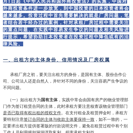
月1日起《中华人民共和国外商投资法》的实施，中国对
外商投资条件进一步放宽，到中国投资的日本投资者将会
越来越多。投资过程中首先需要解决的就是厂房问题，笔
者结合若干经办过的案例，针对承租厂房过程中需要关注
的重点问题、在实践中容易发生争议的问题及相关风险进
行提示，希望协助日本投资者在投资过程中降低或有的法
律风险。
一、出租方的主体身份、信用情况及厂房权属
承租厂房之初，要关注出租方的身份，是国有主体、股份合作公
司、公司法人还是自然人，并针对不同的身份，关注容易产生争议的
不同问题。
（一）如出租方为
国有主体
，实践中常会由国有房产的物业管理部
门作为签订租赁合同的主体，此时承租方要注意核查该物业管理部门
是否已取得有权出租的授权文件
。在支付租金及租赁押金时，承租方
要特别注意
签订合同的主体与收款主体要保持一致
，如不一致的，一
定要求出租方提供签署版的付款说明文件，避免在租赁过程中有个别
工作人员利用规则漏洞谋取私利，损害承租方利益。