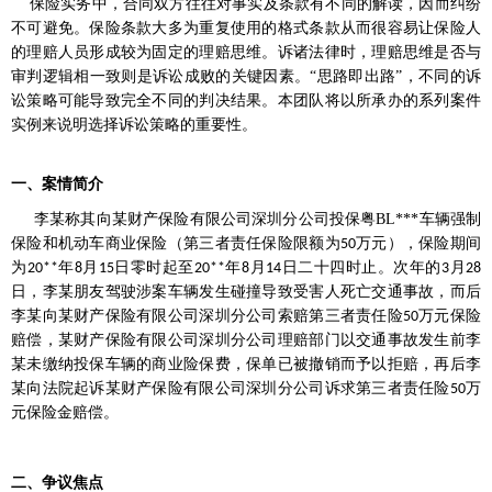
保险实务中，合同双方往往对事实及条款有不同的解读，因而纠纷
不可避免。保险条款大多为重复使用的格式条款从而很容易让保险人
的理赔人员形成较为固定的理赔思维。诉诸法律时，理赔思维是否与
审判逻辑相一致则是诉讼成败的关键因素。“思路即出路”，不同的诉
讼策略可能导致完全不同的判决结果。本团队将以所承办的系列案件
实例来说明选择诉讼策略的重要性。
一、案情简介
李某称其向某财产保险有限公司深圳分公司投保粤
BL***
车辆强制
保险和机动车商业保险（第三者责任保险限额为
万元），保险期间
50
为
年
月
日零时起至
年
月
日二十四时止。次年的
月
20**
8
15
20**
8
14
3
28
日，李某朋友驾驶涉案车辆发生碰撞导致受害人死亡交通事故，而后
李某向某财产保险有限公司深圳分公司索赔第三者责任险
万元保险
50
赔偿，某财产保险有限公司深圳分公司理赔部门以交通事故发生前李
某未缴纳投保车辆的商业险保费，保单已被撤销而予以拒赔，再后李
某向法院起诉某财产保险有限公司深圳分公司诉求第三者责任险
万
50
元保险金赔偿。
二、争议焦点