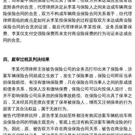
意，而本案中虽然保险公司出具了保单，但双方并未达成合意或者说
是附条件的合意，代理律师决定从李某与保险人之间未达成车辆商业
险保险合同的合意，双方不构成车辆商业保险合同关系着手，但代理
律师面临的难点是如何从李某投保保险的过程提取双方未达成商业险
保险合同的合意的证据，最后代理律师从李某投保、业务员催要保
费、李某仅支付交强险保费而未支付商业险保费的行为论证未达成合
同的合意。
四、庭审过程及判决结果
李某代理律师主张被告保险公司的业务员打印出来了保险单，涉
案车辆保险合同就成立生效了，发生了保险事故，保险公司即应当承
担保险赔偿。有没有缴纳保险费，只在保险合同当事人之间的形成债
权债务关系，投保人没有缴纳保费，保险公司可以向投保人追讨，但
并不影响保险公司应承担的保险事故赔偿。在保险公司出具了保单之
后，又未经其同意擅自变更了保单被保险人，继而又注销保单的行为
损害了其合法权益，属于无效行为。
被告代理律师抗辩，原告李某自始至终都没有购买涉案车辆机动车商
业保险合同的明确主观意向，客观上也没有购买涉案车辆商业险的行
为。因此，原、被告双方不存在商业保险合同关系，被告在商业险上