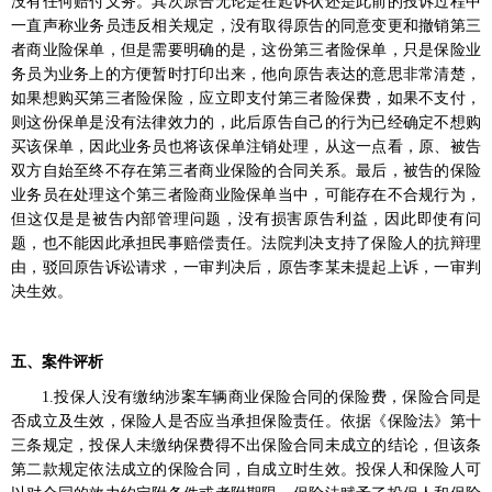
没有任何赔付义务。其次原告无论是在起诉状还是此前的投诉过程中
一直声称业务员违反相关规定，没有取得原告的同意变更和撤销第三
者商业险保单，但是需要明确的是，这份第三者险保单，只是保险业
务员为业务上的方便暂时打印出来，他向原告表达的意思非常清楚，
如果想购买第三者险保险，应立即支付第三者险保费，如果不支付，
则这份保单是没有法律效力的，此后原告自己的行为已经确定不想购
买该保单，因此业务员也将该保单注销处理，从这一点看，原、被告
双方自始至终不存在第三者商业保险的合同关系。最后，被告的保险
业务员在处理这个第三者险商业险保单当中，可能存在不合规行为，
但这仅是是被告内部管理问题，没有损害原告利益，因此即使有问
题，也不能因此承担民事赔偿责任。法院判决支持了保险人的抗辩理
由，驳回原告诉讼请求，一审判决后，原告李某未提起上诉，一审判
决生效。
五、案件评析
1.
投保人没有缴纳涉案车辆商业保险合同的保险费，保险合同是
否成立及生效，保险人是否应当承担保险责任。依据《保险法》第十
三条规定，投保人未缴纳保费得不出保险合同未成立的结论，但该条
第二款规定依法成立的保险合同，自成立时生效。投保人和保险人可