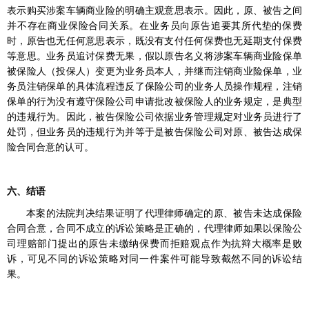
表示购买涉案车辆商业险的明确主观意思表示。因此，原、被告之间
并不存在商业保险合同关系。在业务员向原告追要其所代垫的保费
时，原告也无任何意思表示，既没有支付任何保费也无延期支付保费
等意思。业务员追讨保费无果，假以原告名义将涉案车辆商业险保单
被保险人（投保人）变更为业务员本人，并继而注销商业险保单，业
务员注销保单的具体流程违反了保险公司的业务人员操作规程，注销
保单的行为没有遵守保险公司申请批改被保险人的业务规定，是典型
的违规行为。因此，被告保险公司依据业务管理规定对业务员进行了
处罚，但业务员的违规行为并等于是被告保险公司对原、被告达成保
险合同合意的认可。
六、结语
本案的法院判决结果证明了代理律师确定的原、被告未达成保险
合同合意，合同不成立的诉讼策略是正确的，代理律师如果以保险公
司理赔部门提出的原告未缴纳保费而拒赔观点作为抗辩大概率是败
诉，可见不同的诉讼策略对同一件案件可能导致截然不同的诉讼结
果。