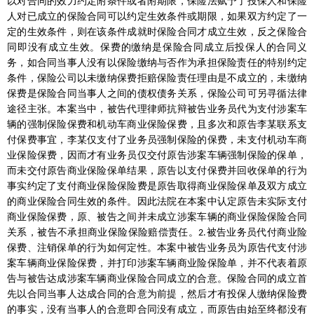
以对合同的效力约定附条件或者附期限，保险法赋予了投保人和保险
人对已成立的保险合同可以约定生效条件或期限，如果双方约定了一
定的生效条件，则在该条件成就时保险合同才成立生效，反之保险合
同即没有成立生效。保费的缴纳是保险合同成立后投保人的合同义
务，如合同当事人没有以保险缴纳与否作为承担保险责任的特别约定
条件，保险公司以未缴纳保费拒赔保险责任理由是不成立的，未缴纳
保费是保险合同当事人之间的债权债务关系，保险公司可另寻循法律
途径主张。本案当中，被告代理律师抗辩被告业务员代为支付涉案车
辆的强制保险保费和机动车商业保险保费，且多次和原告李某联系支
付保费事宜，李某仅支付了业务员强制保险的保费，未支付机动车商
业保险保费，因而才有业务员仅交付原告涉案车辆强制保险的保单，
而未交付原告商业保险保单结果，原告以支付保费并回收保单的行为
事实约定了支付商业保险保险费是原告取得商业保险保单及双方成立
的商业保险合同生效的条件。因此法院在本案中认定原告未实际支付
商业保险保费，原、被告之间并未成立涉案车辆的商业保险保险合同
关系，被告不承担商业保险保险赔偿责任。
被告业务员代付商业险
2.
保费、注销保单的行为如何定性。本案中被告业务员为原告代支付涉
案车辆商业保险保费，并打印涉案车辆商业险保险单，并不代表着原
告与被告达成涉案车辆商业保险合同成立的合意。保险合同的成立首
先以合同当事人达成合同的合意为前提，然后才有投保人缴纳保险费
的事实，没有当事人的合意即合同没有成立，而原告由始至终都没有