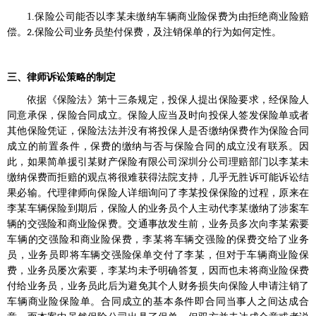
1.
保险公司能否以李某未缴纳车辆商业险保费为由拒绝商业险赔
偿。
保险公司业务员垫付保费，及注销保单的行为如何定性。
2.
三、律师诉讼策略的制定
依据《保险法》第十三条规定，投保人提出保险要求，经保险人
同意承保，保险合同成立。保险人应当及时向投保人签发保险单或者
其他保险凭证，保险法法并没有将投保人是否缴纳保费作为保险合同
成立的前置条件，保费的缴纳与否与保险合同的成立没有联系。因
此，如果简单援引某财产保险有限公司深圳分公司理赔部门以李某未
缴纳保费而拒赔的观点将很难获得法院支持，几乎无胜诉可能诉讼结
果必输。代理律师向保险人详细询问了李某投保保险的过程，原来在
李某车辆保险到期后，保险人的业务员个人主动代李某缴纳了涉案车
辆的交强险和商业险保费。交通事故发生前，业务员多次向李某索要
车辆的交强险和商业险保费，李某将车辆交强险的保费交给了业务
员，业务员即将车辆交强险保单交付了李某，但对于车辆商业险保
费，业务员屡次索要，李某均未予明确答复，因而也未将商业险保费
付给业务员，业务员此后为避免其个人财务损失向保险人申请注销了
车辆商业险保险单。合同成立的基本条件即合同当事人之间达成合