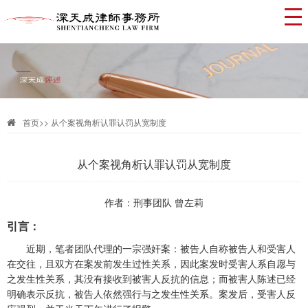
首页
>>
从个案视角析认罪认罚从宽制度
从个案视角析认罪认罚从宽制度
作者：刑事团队
曾左莉
引言
：
近期，笔者团队代理的一宗强奸案：被告人自称
被告人和受害人
在
交往，
且
双方在案发前发生过性关系，因此案发时受害人系自愿与
之发生性关系，
其
没有接收到被害人反抗的信息；
而
被害人陈述已经
明确表示反抗，被告人依然强行与之发生性关系。案发后，受害人反