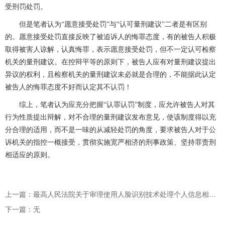
受刑罚处罚。
但是笔者认为
“愿意接受处罚”与“认可量刑建议”二者是有区别
的。愿意接受处罚直接反映了被追诉人的悔罪态度，有的被告人积极
取得被害人谅解，认真悔罪，表示愿意接受处罚，但不
一定
认可检察
机关的量刑建议。在控辩平等的原则下，被告人应有对量刑建议提出
异议的权利，且检察机关的量刑建议未必就是合理的，不能据此认定
被告人的悔罪态度不好而认定其不认罚！
综上，笔者认为应充分把握
“认罪认罚”制度，应允许被告人对其
行为性质提出辩解，对不合理的量刑建议发布意见，使该制度得以充
分合理的适用，而不是一味的从减轻处罚的角度，
要求被告人
对于公
诉机关的指控一概接受，贯彻
实施
宽严相济的刑事政策、坚持罪责刑
相适应的原则。
上一篇：最高人民法院关于审理使用人脸识别技术处理个人信息相关民事案件适用法律若干问题的规定
下一篇：无