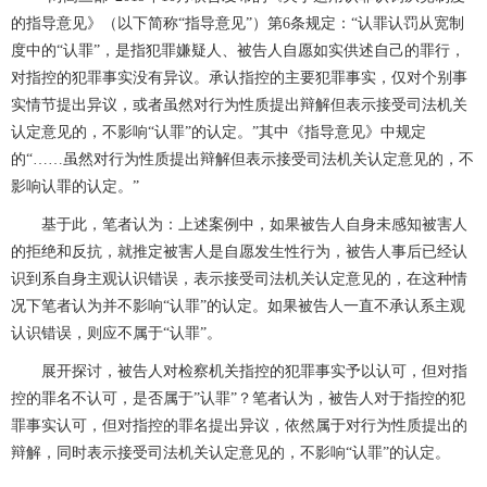
的指导意见》（以下简称“指导意见”）第6条规定：“认罪认罚从宽制
度中的“认罪”，是指犯罪嫌疑人、被告人自愿如实供述自己的罪行，
对指控的犯罪事实没有异议。承认指控的主要犯罪事实，仅对个别事
实情节提出异议，或者虽然对行为性质提出辩解但表示接受司法机关
认定意见的，不影响“认罪”的认定。”其中《指导意见》中规定
的“
……
虽然对行为性质提出辩解但表示接受司法机关认定意见的，不
影响认罪的认定。
”
基于此，笔者认为：上述案例中，如果被告人
自身未感知被害人
的拒绝和反抗，就推定被害人是自愿发生性行为，被告人事后已经认
识到系自身主观认识错误，表示接受司法机关认定意见的，
在这种情
况下
笔者认为并不影响
“认罪”的认定。如果被告人一直不承认系主观
认识错误，则应不属于“认罪”。
展开探讨，被告人对检察机关指控的犯罪事实予以认可，但对指
控的罪名不认可，是否属于
”认罪”？笔者认为，被告人对于指控的犯
罪事实认可，但对指控的罪名提出异议，依然属于对行为性质提出的
辩解，同时表示接受司法机关认定意见的，不影响“认罪”的认定。