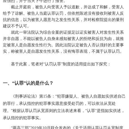
应强烈，
并于
当天下午进行了报警。
截止开庭前，被告人向受害人予以道歉，并达成了和解，受害人
给予了谅解。被告人当庭认罪认罚，但依然陈述没有接收到被害人反
抗的信息，以为被害人愿意与之发生性关系，
并对检察院提出的量刑
建议不予认可。
就此一审法院认为综合全案的证据足以证实被害人对发生性关系
并非自愿，不能以被告人自身未感知被害人的拒绝和反抗为由，就推
定被害人是自愿发生性行为。因此法院认定被告人否认强奸的主要事
实，称被害人
是
自愿发生性关系，没有悔罪表现，不属于认罪认罚。
基于此案，笔者对
“认罚认罪”制度的适用提出如下探究：
一、
“认罪”认的是
什么
？
《刑事诉讼法》第
15条：“犯罪嫌疑人、被告人自愿如实供述自己
的罪行，承认指控的犯罪事实愿意接受处罚的，可以依法从宽处
理。”根据认罪认罚从宽原则的立法表述来看，“认罪”是指如实供述，
承认指控的犯罪事实。
“两高三部”2019年10月联合发布的《关于适用认罪认罚从宽制度