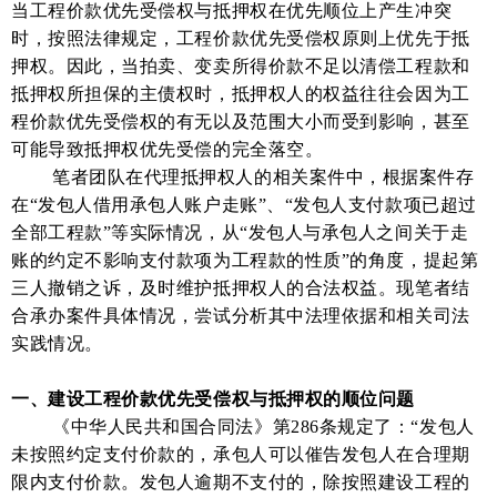
当工程价款优先受偿权与抵押权在优先顺位上产生冲突
时，按照法律规定，工程价款优先受偿权原则上优先于抵
押权。因此，当拍卖、变卖所得价款不足以清偿工程款和
抵押权所担保的主债权时，抵押权人的权益往往会因为工
程价款优先受偿权的有无以及范围大小而受到影响，甚至
可能导致抵押权优先受偿的完全落空。
笔者团队在代理抵押权人的相关案件中，根据案件存
在“发包人借用承包人账户走账”、“发包人支付款项已超过
全部工程款”等实际情况，从“发包人与承包人之间关于走
账的约定不影响支付款项为工程款的性质”的角度，提起第
三人撤销之诉，及时维护抵押权人的合法权益。现笔者结
合承办案件具体情况，尝试分析其中法理依据和相关司法
实践情况。
一、建设工程价款优先受偿权与抵押权的顺位问题
《中华人民共和国合同法》第286条规定了：“发包人
未按照约定支付价款的，承包人可以催告发包人在合理期
限内支付价款。发包人逾期不支付的，除按照建设工程的