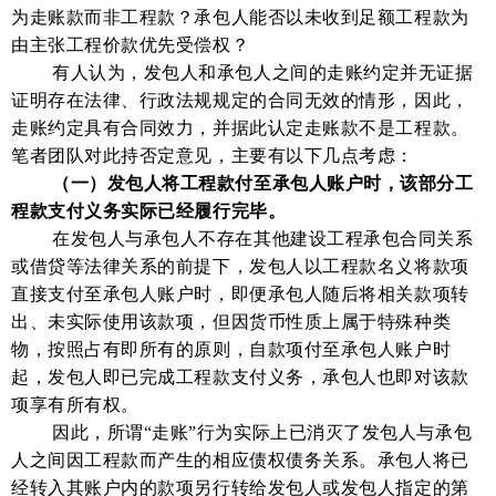
为走账款而非工程款？承包人能否以未收到足额工程款为
由主张工程价款优先受偿权？
有人认为，发包人和承包人之间的走账约定并无证据
证明存在法律、行政法规规定的合同无效的情形，因此，
走账约定具有合同效力，并据此认定走账款不是工程款。
笔者团队对此持否定意见，主要有以下几点考虑：
（一）发包人将工程款付至承包人账户时，该部分工
程款支付义务实际已经履行完毕。
在发包人与承包人不存在其他建设工程承包合同关系
或借贷等法律关系的前提下，发包人以工程款名义将款项
直接支付至承包人账户时，即便承包人随后将相关款项转
出、未实际使用该款项，但因货币性质上属于特殊种类
物，按照占有即所有的原则，自款项付至承包人账户时
起，发包人即已完成工程款支付义务，承包人也即对该款
项享有所有权。
因此，所谓
“走账”行为实际上已消灭了发包人与承包
人之间因工程款而产生的相应债权债务关系。承包人将已
经转入其账户内的款项另行转给发包人或发包人指定的第