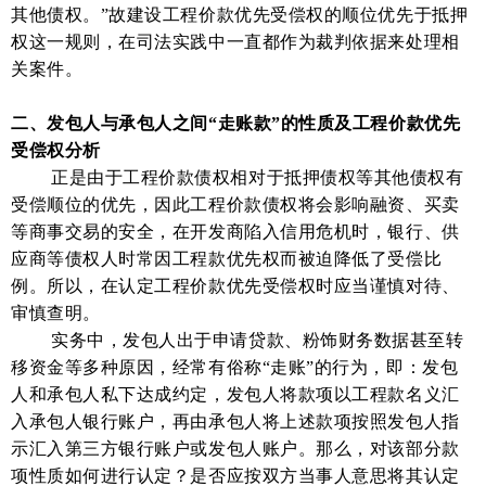
其他债权。”故建设工程价款优先受偿权的顺位优先于抵押
权这一规则，在司法实践中一直都作为裁判依据来处理相
关案件。
二、发包人与承包人之间
“走账款”的性质及工程价款优先
受偿权分析
正是由于工程价款债权相对于抵押债权等其他债权有
受偿顺位的优先，因此工程价款债权将会影响融资、买卖
等商事交易的安全，在开发商陷入信用危机时，银行、供
应商等债权人时常因工程款优先权而被迫降低了受偿比
例。所以，在认定工程价款优先受偿权时应当谨慎对待、
审慎查明。
实务中，发包人出于申请贷款、粉饰财务数据甚至转
移资金等多种原因，经常有俗称“走账”的行为，即：发包
人和承包人私下达成约定，发包人将款项以工程款名义汇
入承包人银行账户，再由承包人将上述款项按照发包人指
示汇入第三方银行账户或发包人账户。那么，对该部分款
项性质如何进行认定？是否应按双方当事人意思将其认定