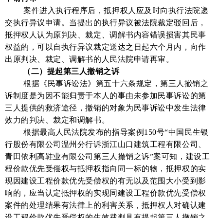
案件进入执行程序后，抵押权人应及时向执行法院递
交执行异议申请。当提出的执行异议被法院裁定驳回后，
抵押权人认为原判决、裁定、调解书内容错误损害其民事
权益的，可以自执行异议裁定送达之日起六个月内，向作
出原判决、裁定、调解书的人民法院申请再审。
（二）提起第三人撤销之诉
根据《民事诉讼法》第五十六条规定，第三人撤销之
诉制度是为因不能归责于本人的事由未参加民事诉讼的第
三人提供的救济途径，撤销的对象为民事诉讼中发生法律
效力的判决、裁定和调解书。
根据最高人民法院发布的指导案例150号“中国民生银
行股份有限公司温州分行诉浙江山口建筑工程有限公司、
青田依利高鞋业有限公司第三人撤销之诉”案可知，建设工
程价款优先受偿权与抵押权指向同一标的物，抵押权的实
现因建设工程价款优先受偿权的有无以及范围大小受到影
响的，应当认定抵押权的实现同建设工程价款优先受偿权
案件的处理结果有法律上的利害关系，抵押权人对确认建
设工程价款优先受偿权的生效裁判具有提起第三人撤销之