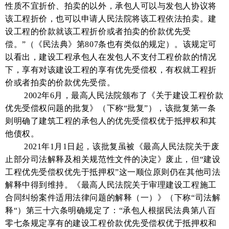
性质不宜折价、拍卖的以外，承包人可以与发包人协议将
该工程折价，也可以申请人民法院将该工程依法拍卖。建
设工程的价款就该工程折价或者拍卖的价款优先受
偿。”（《民法典》第807条也有类似的规定）。该规定可
以看出，建设工程承包人在发包人不支付工程价款的情况
下，享有对该建设工程的享有优先受偿权，有权就工程折
价或者拍卖的价款优先受偿。
2002年6月，最高人民法院颁布了《关于建设工程价款
优先受偿权问题的批复》（下称“批复”），该批复第一条
则明确了建筑工程的承包人的优先受偿权优于抵押权和其
他债权。
2021年1月1日起，该批复虽被《最高人民法院关于废
止部分司法解释及相关规范性文件的决定》废止，但“建设
工程优先受偿权优先于抵押权”这一顺位原则仍在其他司法
解释中得到维持。《最高人民法院关于审理建设工程施工
合同纠纷案件适用法律问题的解释（一）》（下称“司法解
释“）第三十六条明确规定了：“承包人根据民法典第八百
零七条规定享有的建设工程价款优先受偿权优于抵押权和