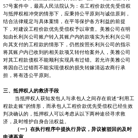
57号案件中，最高人民法院认为：在工程价款优先受偿权
与抵押权相冲突的情形下，应秉持公平原则与诚信原则，
结合法律规定与具体案情，在平等保护各方利益的前提
下，对建设工程价款优先受偿权予以审查。美雅公司在明
知由长利兴公司账户转入其账户内的款项实为长利兴公司
向其支付的工程款的情形下，仍然按照长利兴公司的指示
将其账户内已收到的相关款项又转付给案外人，美雅公司
对其工程款债权不能顺利实现具有过错。若允许美雅公司
将因自己过错而不能实现债权的损失转嫁清远农商行承
担，将有违公平原则。
三、抵押权人的救济手段
当抵押权人获知发包人与承包人之间存在前述“利用工
程款走账”的情形，而承包人工程价款优先受偿权已经生效
判决确认的，抵押权人可以考虑从以下两种途径寻求救
济，及时维护自身合法权益。
（一）在执行程序中提执行异议，异议被驳回的及时
申请再审