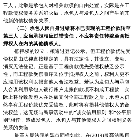
三人，此举是承包人对相关款项的自由处置，实际是在工
程款债权债务关系消灭后，承包人与发包人之间产生的其
他新的债权债务关系。
（二）承包人因自身过错将本已实现的工程价款转至
第三人，应当承担相应过错责任，不应将责任转嫁至含抵
押权人在内的其他债权人。
抵押权的设立，须通过登记公示。但工程价款优先受
偿权是由法律直接规定的，具有法定性，其设立、变动、
消灭无法登记。正是基于工程价款优先受偿权缺乏公示
性，而工程款受偿顺序又位于抵押权人之前
，权利人更不
应滥用该权利以损害他人合法权益。若认为发包人与承包
人合谋利用承包人银行账户走账的款项不构成工程款，实
际上将导致发包人在足额支付全部工程款之后，承包人仍
然享有工程价款优先受偿权，此时将有损其他债权人的合
法权益，这无疑与民事活动中的
“诚实信用原则”和“公平原
则”相悖，造成发包人、承包人与其他债权人之间权利义务
关系的失衡。
最高人民法院的观点同样如此。在(2019)最高法民再