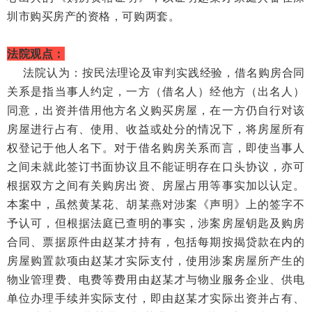
圳市购买房产的资格，可购两套。
法院观点：
法院认为：按民法理论及审判实践经验，借名购房合同
关系是指当事人约定，一方（借名人）经他方（出名人）
同意，出资并借用他方名义购买房屋，在一方仍自行对该
房屋进行占有、使用、收益或处分的情况下，将房屋所有
权登记于他人名下。对于借名购房关系而言，即使当事人
之间未就此签订书面协议且不能证明存在口头协议，亦可
根据双方之间有关购房出资、房屋占用等事实加以认定。
本案中，虽然黄某花、胡某燕对涉案《声明》上的签字不
予认可，但根据法庭已查明的事实，涉案房屋钥匙及购房
合同、票据原件由赵某才持有，包括每期按揭贷款在内的
房屋购置款项由赵某才实际支付，使用涉案房屋所产生的
物业管理费、电费等费用由赵某才与物业服务企业、供电
单位办理手续并实际支付，即由赵某才实际出资并占有、