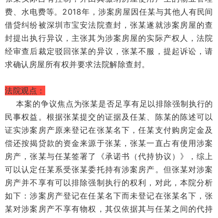
费、水电费等。2018年，涉案房屋因任某与其他人有民间
借贷纠纷被深圳市宝安法院查封，张某遂就涉案房屋的查
封提出执行异议，主张其为涉案房屋的实际产权人，法院
经审查后裁定驳回张某的异议，张某不服，提起诉讼，请
求确认房屋所有权并要求法院解除查封。
法院观点：
本案的争议焦点为张某是否足享有足以排除强制执行的
民事权益。根据张某提交的证据及任某、陈某的陈述可以
证实涉案房产原来登记在张某名下，任某支付购房定金及
偿还按揭贷款的资金来源于张某，张某一直占有使用涉案
房产，张某与任某签署了《承诺书（代持协议）》，综上
可以认定任某系受张某委托持有涉案房产。但张某对涉案
房产并不享有可以排除强制执行的权利，对此，本院分析
如下：涉案房产登记在任某名下而未登记在张某名下，张
某对涉案房产不享有物权，其仅依据其与任某之间的代持