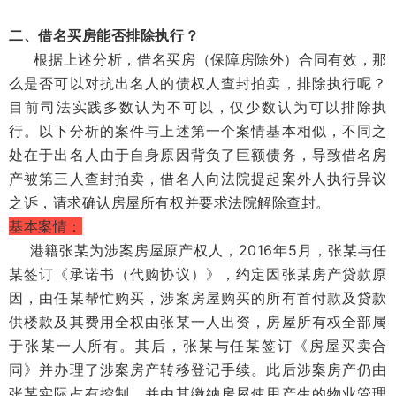
二、借名买房能否排除执行？
根据上述分析，借名买房（保障房除外）合同有效，那
么是否可以对抗出名人的债权人查封拍卖，排除执行呢？
目前司法实践多数认为不可以，仅少数认为可以排除执
行。以下分析的案件与上述第一个案情基本相似，不同之
处在于出名人由于自身原因背负了巨额债务，导致借名房
产被第三人查封拍卖，借名人向法院提起案外人执行异议
之诉，请求确认房屋所有权并要求法院解除查封。
基本案情：
港籍张某为涉案房屋原产权人，2016年5月，张某与任
某签订《承诺书（代购协议）》，约定因张某房产贷款原
因，由任某帮忙购买，涉案房屋购买的所有首付款及贷款
供楼款及其费用全权由张某一人出资，房屋所有权全部属
于张某一人所有。其后，张某与任某签订《房屋买卖合
同》并办理了涉案房产转移登记手续。此后涉案房产仍由
张某实际占有控制，并由其缴纳房屋使用产生的物业管理