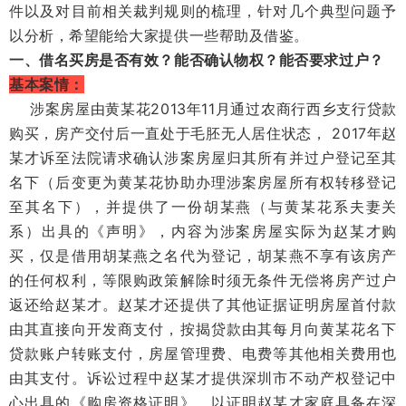
件以及对目前相关裁判规则的梳理，针对几个典型问题予
以分析，希望能给大家提供一些帮助及借鉴。
一、借名买房是否有效？能否确认物权？能否要求过户？
基本案情：
涉案房屋由黄某花2013年11月通过农商行西乡支行贷款
购买，房产交付后一直处于毛胚无人居住状态， 2017年赵
某才诉至法院请求确认涉案房屋归其所有并过户登记至其
名下（后变更为黄某花协助办理涉案房屋所有权转移登记
至其名下），并提供了一份胡某燕（与黄某花系夫妻关
系）出具的《声明》，内容为涉案房屋实际为赵某才购
买，仅是借用胡某燕之名代为登记，胡某燕不享有该房产
的任何权利，等限购政策解除时须无条件无偿将房产过户
返还给赵某才。赵某才还提供了其他证据证明房屋首付款
由其直接向开发商支付，按揭贷款由其每月向黄某花名下
贷款账户转账支付，房屋管理费、电费等其他相关费用也
由其支付。诉讼过程中赵某才提供深圳市不动产权登记中
心出具的《购房资格证明》，以证明赵某才家庭具备在深