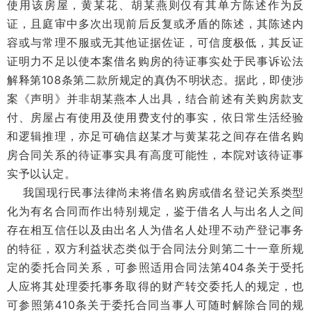
使用该房屋，黄某花、胡某燕则仅有其单方陈述作为反
证，且庭审中多次出现前后反复或矛盾的陈述，其陈述内
容或与常理不服或无其他证据佐证，可信度极低，其反证
证明力不足以使本案借名购房的待证事实处于民事诉讼法
解释第108条第二款所规定的真伪不明状态。据此，即使涉
案《声明》并非胡某燕本人出具，结合前述有关购房款支
付、房屋占有使用及使用费支付的事实，依日常生活经验
和逻辑推理，亦足可确信赵某才与黄某花之间存在借名购
房合同关系的待证事实具有高度可能性，本院对该待证事
实予以认定。
我国现行民事法律尚未将借名购房或借名登记关系类型
化为有名合同而作出特别规定，鉴于借名人与出名人之间
存在相互信任以及由出名人为借名人处理不动产登记事务
的特征，双方利益状态类似于合同法分则第二十一章所规
定的委托合同关系，可参照适用合同法第404条关于受托
人应将其处理委托事务取得的财产转交委托人的规定，也
可参照第410条关于委托合同当事人可随时解除合同的规