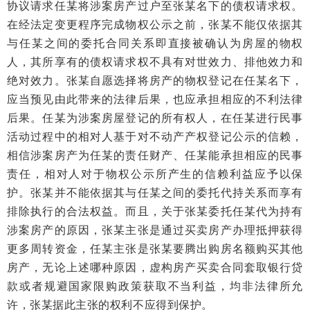
协议请求任某将涉案房产过户至张某名下的债权请求权。
在经法定变更程序完成物权公示之前，张某不能仅依据其
与任某之间的委托合同关系即直接被确认为房屋的物权
人，其所享有的债权请求权不具有对世效力、排他效力和
绝对效力。张某自愿选择将房产的物权登记在任某名下，
应当预见由此带来的法律后果，也应承担相应的不利法律
后果。任某为涉案房屋登记的所有权人，在任某进行民事
活动过程中的相对人基于对不动产产权登记公示的信赖，
相信涉案房产为任某的责任财产、任某能承担相应的民事
责任，相对人对于物权公示所产生的信赖利益应予以保
护。张某并不能依据其与任某之间的委托代持关系而享有
排除执行的合法权益。而且，关于张某委托任某代为持有
涉案房产的原因，张某主张是通过买卖房产办理抵押获得
更多周转资金，任某主张是张某要腾出购房名额购买其他
房产，无论上述哪种原因，虚构房产买卖合同套取银行贷
款或者规避国家限购政策获取不当利益，均非法律所允
许，张某据此主张的权利不应得到保护。