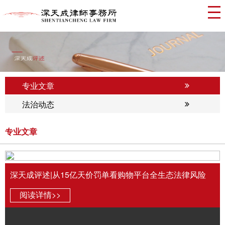
专业文章
法治动态
专业文章
深天成评述|从15亿天价罚单看购物平台全生态法律风险
阅读详情>>