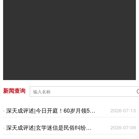
新闻查询
深天成评述|今日开庭！60岁月领50
·
2026-07-13
万养老金案爆火！1995年老旧保单争
深天成评述|玄学迷信是民俗纠纷还
·
2026-07-09
议，给保险公司的几点建议