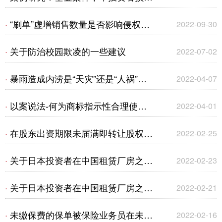
的认定是否以私募基金完成清算为前
“刷单”虚增销售数量是否影响侵权赔
·
2022-09-30
提？
偿金额的确定？
关于防治校园欺凌的一些建议
·
2022-07-02
暴雨造成内涝是“天灾”还是“人祸”？
·
2022-04-07
一宗建筑工程一切险拒赔案的评析
以案说法-何为商标指示性合理使
·
2022-04-01
用？
在股东出资期限未届满即转让股权的
·
2022-02-25
情形下，关于破产程序中追收未缴出
关于日本投资者在中国租赁厂房之重
·
2022-02-23
资相关问题的探究
点问题、易争议问题及风险提示
关于日本投资者在中国租赁厂房之重
·
2022-02-21
（二）
点问题、易争议问题及风险提示
未缴保费的保单被保险业务员在未经
·
2022-02-16