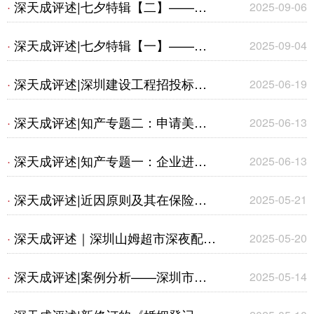
深天成评述|七夕特辑【二】——婚
·
2025-09-06
商标权纠纷案》
姻及养老相关法律要点剖析
深天成评述|七夕特辑【一】——基
·
2025-09-04
于法律视角审视社会现状下的婚姻与
深天成评述|深圳建设工程招投标规
·
2025-06-19
养老
则最新变化 --《关于进一步规范建设
深天成评述|知产专题二：申请美国
·
2025-06-13
工程招标投标活动的通知》要点梳理
专利前“安检”--保密审查
深天成评述|知产专题一：企业进行
·
2025-06-13
知识产权海关保护备案的好处
深天成评述|近因原则及其在保险理
·
2025-05-21
赔中的应用
深天成评述｜深圳山姆超市深夜配送
·
2025-05-20
扰民事件背后的法律解读与居民权益
深天成评述|案例分析——深圳市某
·
2025-05-14
保护
文化工坊传媒有限公司与许某侵害商