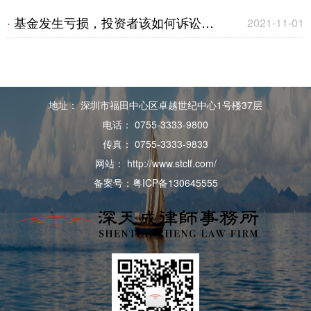
由“谁”管？
理被告胜诉不担责｜成功案例
基金发生亏损，投资者该如何诉讼维
·
2021-11-01
权？——适当性义务简述
地址： 深圳市福田中心区卓越世纪中心1号楼37层
电话： 0755-3333-9800
传真： 0755-3333-9833
网站： http://www.stclf.com/
备案号：粤ICP备130645555