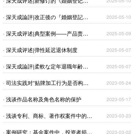
深天成评述|新修订的《婚姻登记条
·
2025-05-10
标权纠纷案
例》将于5月10日起施行
深天成論評|改正後の『婚姻登記条
·
2025-05-10
例』が5月10日から施行
深天成评述|典型案例——产品责任
·
2025-05-09
纠纷案件及建筑物火灾事故案件
深天成评述|弹性延迟退休制度
·
2025-05-07
深天成論評|柔軟な定年退職年齢の
·
2025-05-07
引き上げ制度
司法实践对“贴牌加工行为是否构成
·
2023-05-24
商标侵权”的认定演变
浅谈作品名称及角色名称的保护
·
2023-05-17
浅谈专利、商标、著作权案件中的合
·
2023-03-23
法来源抗辩规则
案例研究：基金案件中，投资者损失
·
2023-03-02