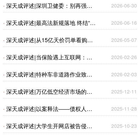
是刑事犯罪？——从常态化刑事打
深天成评述|深圳卫健委：别再强行
·
2026-06-30
击“玄学骗局”与北京最新撤诉判例看
给孩子找对象了！原来守住身心、钱
深天成评述|最高法新规落地 终结“开
·
2026-06-16
法律边界
财、本心，才是人生顶配
门杀”理赔乱象
深天成评述|从15亿天价罚单看购物
·
2026-05-07
平台全生态法律风险
深天成评述|当保险遇上互联网：提
·
2026-02-26
示与说明义务的新挑战
深天成评述|特种车非道路作业致第
·
2026-02-03
三人损害——浅谈交强险赔付的司法
深天成评述|万亿低空经济市场的法
·
2025-12-11
认定与规范适用
律现状及实务应对
深天成评述|以案释法——债权人能
·
2025-11-28
否在破产程序中追缴股东出资
深天成评述|大学生开网店被告侵权
·
2025-10-23
——简析《老板电器公司与王某侵害