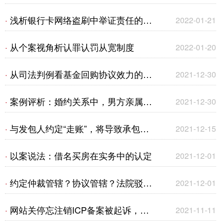
（一）
投保人同意的情形下撤销，保险公司
浅析银行卡网络盗刷中举证责任的承
·
2022-01-21
是否仍要承担赔偿责任？
担及认定标准
从个案视角析认罪认罚从宽制度
·
2022-01-20
从司法判例看基金回购协议效力的认
·
2021-12-30
定
案例评析：婚约关系中，男方亲属给
·
2021-12-30
女方的转账并不一定系借款
与发包人约定“走账”，将导致承包人
·
2021-12-15
建设工程价款优先受偿权的丧失——
以案说法：借名买房在实务中的认定
·
2021-12-01
以抵押权人寻求救济为视角
约定仲裁管辖？协议管辖？法院驳回
·
2021-12-01
全部诉讼请求？——代位权诉讼
网站关停忘注销ICP备案被起诉，代
·
2021-11-11