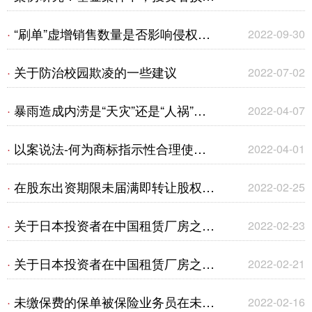
的认定是否以私募基金完成清算为前
“刷单”虚增销售数量是否影响侵权赔
·
2022-09-30
提？
偿金额的确定？
关于防治校园欺凌的一些建议
·
2022-07-02
暴雨造成内涝是“天灾”还是“人祸”？
·
2022-04-07
一宗建筑工程一切险拒赔案的评析
以案说法-何为商标指示性合理使
·
2022-04-01
用？
在股东出资期限未届满即转让股权的
·
2022-02-25
情形下，关于破产程序中追收未缴出
关于日本投资者在中国租赁厂房之重
·
2022-02-23
资相关问题的探究
点问题、易争议问题及风险提示
关于日本投资者在中国租赁厂房之重
·
2022-02-21
（二）
点问题、易争议问题及风险提示
未缴保费的保单被保险业务员在未经
·
2022-02-16