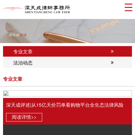
专业文章
法治动态
专业文章
深天成评述|从15亿天价罚单看购物平台全生态法律风险
阅读详情>>