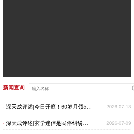
新闻查询
深天成评述|今日开庭！60岁月领50
·
2026-07-13
万养老金案爆火！1995年老旧保单争
深天成评述|玄学迷信是民俗纠纷还
·
2026-07-09
议，给保险公司的几点建议