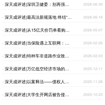
是刑事犯罪？——从常态化刑事打
深天成评述|深圳卫健委：别再强行
·
2026-06-30
击“玄学骗局”与北京最新撤诉判例看
给孩子找对象了！原来守住身心、钱
深天成评述|最高法新规落地 终结“开
·
2026-06-16
法律边界
财、本心，才是人生顶配
门杀”理赔乱象
深天成评述|从15亿天价罚单看购物
·
2026-05-07
平台全生态法律风险
深天成评述|当保险遇上互联网：提
·
2026-02-26
示与说明义务的新挑战
深天成评述|特种车非道路作业致第
·
2026-02-03
三人损害——浅谈交强险赔付的司法
深天成评述|万亿低空经济市场的法
·
2025-12-11
认定与规范适用
律现状及实务应对
深天成评述|以案释法——债权人能
·
2025-11-28
否在破产程序中追缴股东出资
深天成评述|大学生开网店被告侵权
·
2025-10-23
——简析《老板电器公司与王某侵害