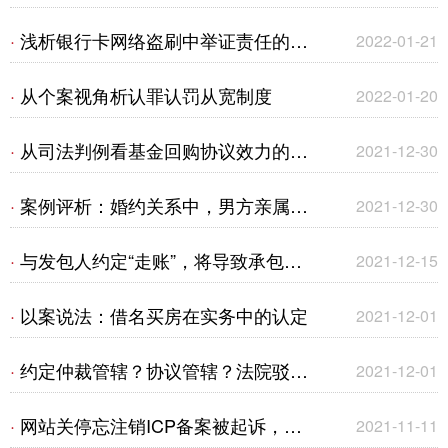
（一）
投保人同意的情形下撤销，保险公司
浅析银行卡网络盗刷中举证责任的承
·
2022-01-21
是否仍要承担赔偿责任？
担及认定标准
从个案视角析认罪认罚从宽制度
·
2022-01-20
从司法判例看基金回购协议效力的认
·
2021-12-30
定
案例评析：婚约关系中，男方亲属给
·
2021-12-30
女方的转账并不一定系借款
与发包人约定“走账”，将导致承包人
·
2021-12-15
建设工程价款优先受偿权的丧失——
以案说法：借名买房在实务中的认定
·
2021-12-01
以抵押权人寻求救济为视角
约定仲裁管辖？协议管辖？法院驳回
·
2021-12-01
全部诉讼请求？——代位权诉讼
网站关停忘注销ICP备案被起诉，代
·
2021-11-11