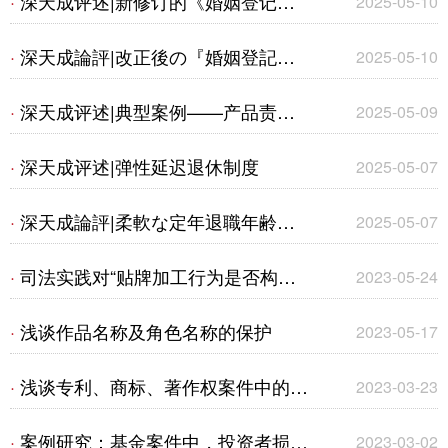
深天成评述|新修订的《婚姻登记条
·
2025-05-10
标权纠纷案
例》将于5月10日起施行
深天成論評|改正後の『婚姻登記条
·
2025-05-10
例』が5月10日から施行
深天成评述|典型案例——产品责任
·
2025-05-09
纠纷案件及建筑物火灾事故案件
深天成评述|弹性延迟退休制度
·
2025-05-07
深天成論評|柔軟な定年退職年齢の
·
2025-05-07
引き上げ制度
司法实践对“贴牌加工行为是否构成
·
2023-05-24
商标侵权”的认定演变
浅谈作品名称及角色名称的保护
·
2023-05-17
浅谈专利、商标、著作权案件中的合
·
2023-03-23
法来源抗辩规则
案例研究：基金案件中，投资者损失
·
2023-03-02