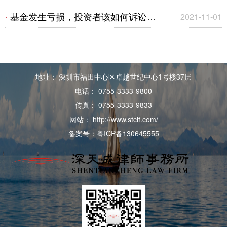
由“谁”管？
理被告胜诉不担责｜成功案例
基金发生亏损，投资者该如何诉讼维
·
2021-11-01
权？——适当性义务简述
地址： 深圳市福田中心区卓越世纪中心1号楼37层
电话： 0755-3333-9800
传真： 0755-3333-9833
网站： http://www.stclf.com/
备案号：粤ICP备130645555