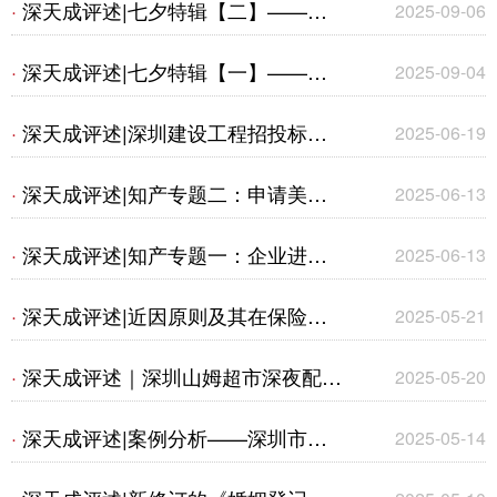
深天成评述|七夕特辑【二】——婚
·
2025-09-06
商标权纠纷案》
姻及养老相关法律要点剖析
深天成评述|七夕特辑【一】——基
·
2025-09-04
于法律视角审视社会现状下的婚姻与
深天成评述|深圳建设工程招投标规
·
2025-06-19
养老
则最新变化 --《关于进一步规范建设
深天成评述|知产专题二：申请美国
·
2025-06-13
工程招标投标活动的通知》要点梳理
专利前“安检”--保密审查
深天成评述|知产专题一：企业进行
·
2025-06-13
知识产权海关保护备案的好处
深天成评述|近因原则及其在保险理
·
2025-05-21
赔中的应用
深天成评述｜深圳山姆超市深夜配送
·
2025-05-20
扰民事件背后的法律解读与居民权益
深天成评述|案例分析——深圳市某
·
2025-05-14
保护
文化工坊传媒有限公司与许某侵害商