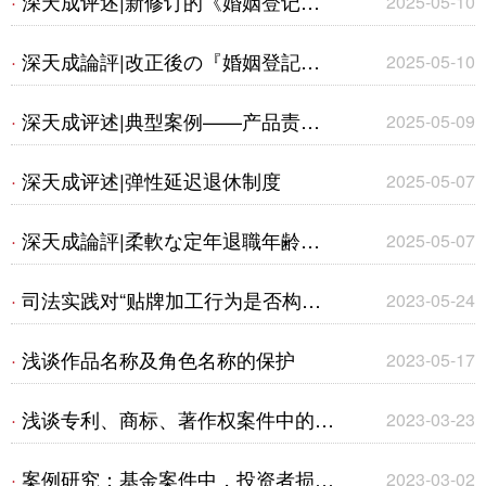
深天成评述|新修订的《婚姻登记条
·
2025-05-10
标权纠纷案
例》将于5月10日起施行
深天成論評|改正後の『婚姻登記条
·
2025-05-10
例』が5月10日から施行
深天成评述|典型案例——产品责任
·
2025-05-09
纠纷案件及建筑物火灾事故案件
深天成评述|弹性延迟退休制度
·
2025-05-07
深天成論評|柔軟な定年退職年齢の
·
2025-05-07
引き上げ制度
司法实践对“贴牌加工行为是否构成
·
2023-05-24
商标侵权”的认定演变
浅谈作品名称及角色名称的保护
·
2023-05-17
浅谈专利、商标、著作权案件中的合
·
2023-03-23
法来源抗辩规则
案例研究：基金案件中，投资者损失
·
2023-03-02