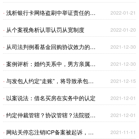
（一）
投保人同意的情形下撤销，保险公司
浅析银行卡网络盗刷中举证责任的承
·
2022-01-21
是否仍要承担赔偿责任？
担及认定标准
从个案视角析认罪认罚从宽制度
·
2022-01-20
从司法判例看基金回购协议效力的认
·
2021-12-30
定
案例评析：婚约关系中，男方亲属给
·
2021-12-30
女方的转账并不一定系借款
与发包人约定“走账”，将导致承包人
·
2021-12-15
建设工程价款优先受偿权的丧失——
以案说法：借名买房在实务中的认定
·
2021-12-01
以抵押权人寻求救济为视角
约定仲裁管辖？协议管辖？法院驳回
·
2021-12-01
全部诉讼请求？——代位权诉讼
网站关停忘注销ICP备案被起诉，代
·
2021-11-11