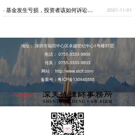
由“谁”管？
理被告胜诉不担责｜成功案例
基金发生亏损，投资者该如何诉讼维
·
2021-11-01
权？——适当性义务简述
地址： 深圳市福田中心区卓越世纪中心1号楼37层
电话： 0755-3333-9800
传真： 0755-3333-9833
网站： http://www.stclf.com/
备案号：粤ICP备130645555