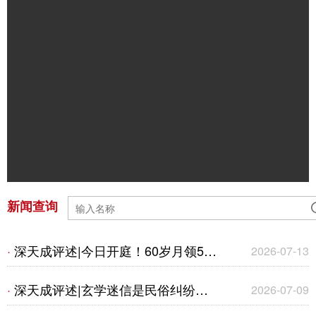
新闻查询
深天成评述|今日开庭！60岁月领50
·
2026-07-13
万养老金案爆火！1995年老旧保单争
深天成评述|玄学迷信是民俗纠纷还
·
2026-07-09
议，给保险公司的几点建议