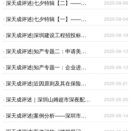
深天成评述|七夕特辑【二】——婚
·
2025-09-06
商标权纠纷案》
姻及养老相关法律要点剖析
深天成评述|七夕特辑【一】——基
·
2025-09-04
于法律视角审视社会现状下的婚姻与
深天成评述|深圳建设工程招投标规
·
2025-06-19
养老
则最新变化 --《关于进一步规范建设
深天成评述|知产专题二：申请美国
·
2025-06-13
工程招标投标活动的通知》要点梳理
专利前“安检”--保密审查
深天成评述|知产专题一：企业进行
·
2025-06-13
知识产权海关保护备案的好处
深天成评述|近因原则及其在保险理
·
2025-05-21
赔中的应用
深天成评述｜深圳山姆超市深夜配送
·
2025-05-20
扰民事件背后的法律解读与居民权益
深天成评述|案例分析——深圳市某
·
2025-05-14
保护
文化工坊传媒有限公司与许某侵害商