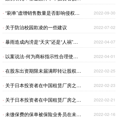
的认定是否以私募基金完成清算为前
“刷单”虚增销售数量是否影响侵权赔
·
2022-09-30
提？
偿金额的确定？
关于防治校园欺凌的一些建议
·
2022-07-02
暴雨造成内涝是“天灾”还是“人祸”？
·
2022-04-07
一宗建筑工程一切险拒赔案的评析
以案说法-何为商标指示性合理使
·
2022-04-01
用？
在股东出资期限未届满即转让股权的
·
2022-02-25
情形下，关于破产程序中追收未缴出
关于日本投资者在中国租赁厂房之重
·
2022-02-23
资相关问题的探究
点问题、易争议问题及风险提示
关于日本投资者在中国租赁厂房之重
·
2022-02-21
（二）
点问题、易争议问题及风险提示
未缴保费的保单被保险业务员在未经
·
2022-02-16