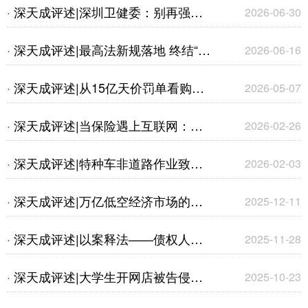
是刑事犯罪？——从常态化刑事打
深天成评述|深圳卫健委：别再强行
·
2026-06-30
击“玄学骗局”与北京最新撤诉判例看
给孩子找对象了！原来守住身心、钱
深天成评述|最高法新规落地 终结“开
·
2026-06-16
法律边界
财、本心，才是人生顶配
门杀”理赔乱象
深天成评述|从15亿天价罚单看购物
·
2026-05-07
平台全生态法律风险
深天成评述|当保险遇上互联网：提
·
2026-02-26
示与说明义务的新挑战
深天成评述|特种车非道路作业致第
·
2026-02-03
三人损害——浅谈交强险赔付的司法
深天成评述|万亿低空经济市场的法
·
2025-12-11
认定与规范适用
律现状及实务应对
深天成评述|以案释法——债权人能
·
2025-11-28
否在破产程序中追缴股东出资
深天成评述|大学生开网店被告侵权
·
2025-10-23
——简析《老板电器公司与王某侵害