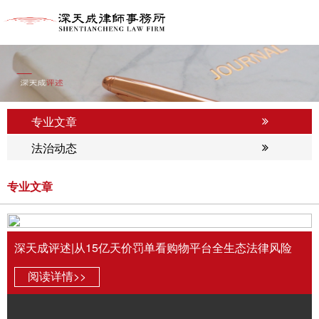
专业文章
法治动态
专业文章
深天成评述|从15亿天价罚单看购物平台全生态法律风险
阅读详情>>