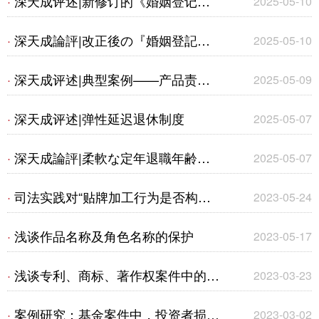
深天成评述|新修订的《婚姻登记条
·
2025-05-10
标权纠纷案
例》将于5月10日起施行
深天成論評|改正後の『婚姻登記条
·
2025-05-10
例』が5月10日から施行
深天成评述|典型案例——产品责任
·
2025-05-09
纠纷案件及建筑物火灾事故案件
深天成评述|弹性延迟退休制度
·
2025-05-07
深天成論評|柔軟な定年退職年齢の
·
2025-05-07
引き上げ制度
司法实践对“贴牌加工行为是否构成
·
2023-05-24
商标侵权”的认定演变
浅谈作品名称及角色名称的保护
·
2023-05-17
浅谈专利、商标、著作权案件中的合
·
2023-03-23
法来源抗辩规则
案例研究：基金案件中，投资者损失
·
2023-03-02