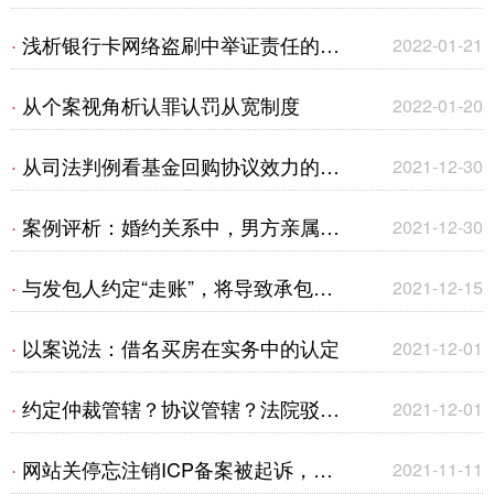
（一）
投保人同意的情形下撤销，保险公司
浅析银行卡网络盗刷中举证责任的承
·
2022-01-21
是否仍要承担赔偿责任？
担及认定标准
从个案视角析认罪认罚从宽制度
·
2022-01-20
从司法判例看基金回购协议效力的认
·
2021-12-30
定
案例评析：婚约关系中，男方亲属给
·
2021-12-30
女方的转账并不一定系借款
与发包人约定“走账”，将导致承包人
·
2021-12-15
建设工程价款优先受偿权的丧失——
以案说法：借名买房在实务中的认定
·
2021-12-01
以抵押权人寻求救济为视角
约定仲裁管辖？协议管辖？法院驳回
·
2021-12-01
全部诉讼请求？——代位权诉讼
网站关停忘注销ICP备案被起诉，代
·
2021-11-11