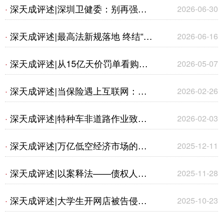
是刑事犯罪？——从常态化刑事打
深天成评述|深圳卫健委：别再强行
·
2026-06-30
击“玄学骗局”与北京最新撤诉判例看
给孩子找对象了！原来守住身心、钱
深天成评述|最高法新规落地 终结“开
·
2026-06-16
法律边界
财、本心，才是人生顶配
门杀”理赔乱象
深天成评述|从15亿天价罚单看购物
·
2026-05-07
平台全生态法律风险
深天成评述|当保险遇上互联网：提
·
2026-02-26
示与说明义务的新挑战
深天成评述|特种车非道路作业致第
·
2026-02-03
三人损害——浅谈交强险赔付的司法
深天成评述|万亿低空经济市场的法
·
2025-12-11
认定与规范适用
律现状及实务应对
深天成评述|以案释法——债权人能
·
2025-11-28
否在破产程序中追缴股东出资
深天成评述|大学生开网店被告侵权
·
2025-10-23
——简析《老板电器公司与王某侵害