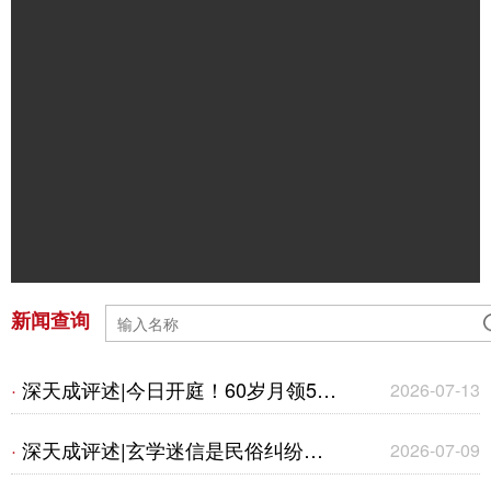
新闻查询
深天成评述|今日开庭！60岁月领50
·
2026-07-13
万养老金案爆火！1995年老旧保单争
深天成评述|玄学迷信是民俗纠纷还
·
2026-07-09
议，给保险公司的几点建议