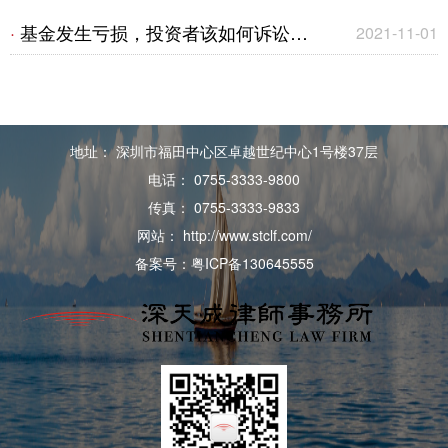
由“谁”管？
理被告胜诉不担责｜成功案例
基金发生亏损，投资者该如何诉讼维
·
2021-11-01
权？——适当性义务简述
地址： 深圳市福田中心区卓越世纪中心1号楼37层
电话： 0755-3333-9800
传真： 0755-3333-9833
网站： http://www.stclf.com/
备案号：粤ICP备130645555