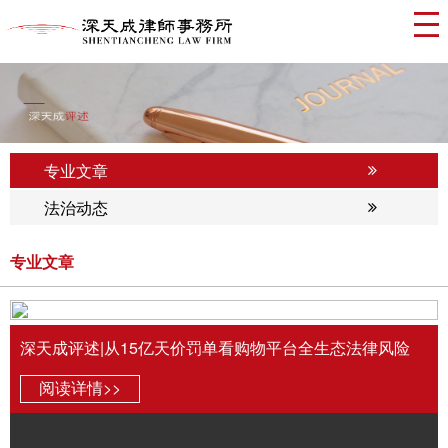
专业文章
法治动态
专业文章
深天成评述|从15亿天价罚单看购物平台全生态法律风险
阅读详情>>