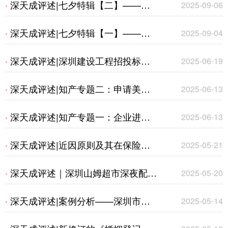
深天成评述|七夕特辑【二】——婚
·
2025-09-06
商标权纠纷案》
姻及养老相关法律要点剖析
深天成评述|七夕特辑【一】——基
·
2025-09-04
于法律视角审视社会现状下的婚姻与
深天成评述|深圳建设工程招投标规
·
2025-06-19
养老
则最新变化 --《关于进一步规范建设
深天成评述|知产专题二：申请美国
·
2025-06-13
工程招标投标活动的通知》要点梳理
专利前“安检”--保密审查
深天成评述|知产专题一：企业进行
·
2025-06-13
知识产权海关保护备案的好处
深天成评述|近因原则及其在保险理
·
2025-05-21
赔中的应用
深天成评述｜深圳山姆超市深夜配送
·
2025-05-20
扰民事件背后的法律解读与居民权益
深天成评述|案例分析——深圳市某
·
2025-05-14
保护
文化工坊传媒有限公司与许某侵害商