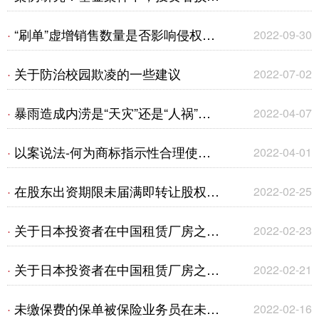
的认定是否以私募基金完成清算为前
“刷单”虚增销售数量是否影响侵权赔
·
2022-09-30
提？
偿金额的确定？
关于防治校园欺凌的一些建议
·
2022-07-02
暴雨造成内涝是“天灾”还是“人祸”？
·
2022-04-07
一宗建筑工程一切险拒赔案的评析
以案说法-何为商标指示性合理使
·
2022-04-01
用？
在股东出资期限未届满即转让股权的
·
2022-02-25
情形下，关于破产程序中追收未缴出
关于日本投资者在中国租赁厂房之重
·
2022-02-23
资相关问题的探究
点问题、易争议问题及风险提示
关于日本投资者在中国租赁厂房之重
·
2022-02-21
（二）
点问题、易争议问题及风险提示
未缴保费的保单被保险业务员在未经
·
2022-02-16