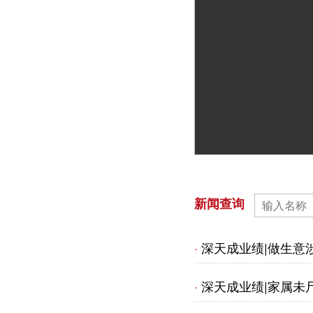
快讯丨深天
成入选深圳
市个人破产
阅读详情>>
管理人名册
新闻查询
深天成业绩|做生意
·
深天成业绩|家属未
·