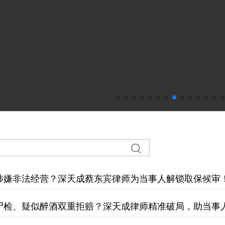
涉嫌非法经营？深天成蔡东宾律师为当事人解锁取保候审
尸检、疑似醉酒双重拒赔？深天成律师精准破局，助当事