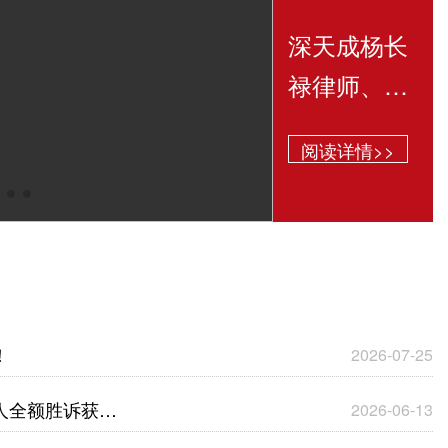
深天成杨长
禄律师、孔
富律师获聘
阅读详情>>
茂名仲裁委
员会（第三
批）仲裁员
！
2026-07-25
人全额胜诉获赔
2026-06-13