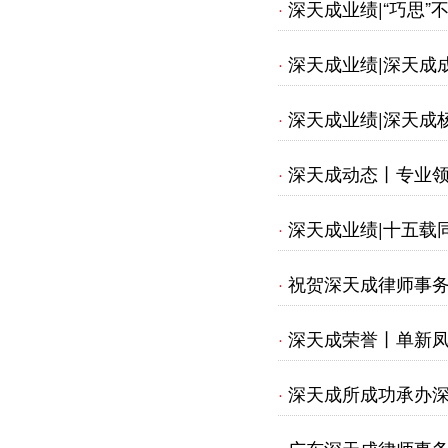
深天成业绩|“巧思
·
深天成业绩|深天成
·
深天成业绩|深天成
·
业务合法合规，保障
深天成动态丨专业
·
深天成业绩|十五载
·
祝贺深天成律师事
·
深天成荣誉丨单新凤
·
深天成所成功承办深
·
应对》专题法律研讨