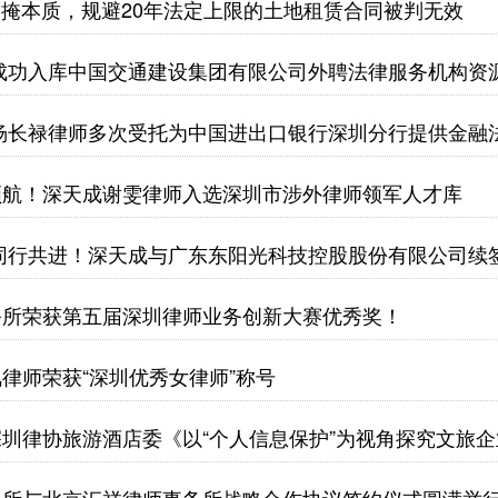
”不掩本质，规避20年法定上限的土地租赁合同被判无效
成功入库中国交通建设集团有限公司外聘法律服务机构资
杨长禄律师多次受托为中国进出口银行深圳分行提供金融
债权安全
领航！深天成谢雯律师入选深圳市涉外律师领军人才库
同行共进！深天成与广东东阳光科技控股股份有限公司续
务所荣获第五届深圳律师业务创新大赛优秀奖！
律师荣获“深圳优秀女律师”称号
圳律协旅游酒店委《以“个人信息保护”为视角探究文旅
会