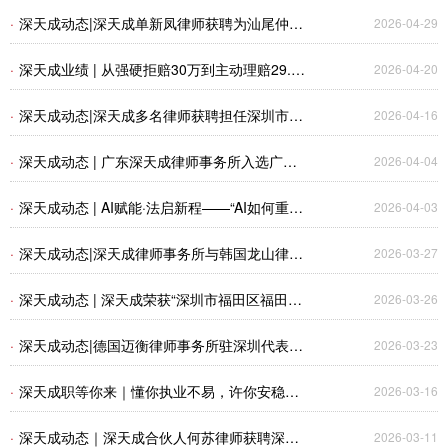
业出海服务资源对接会暨福田街道出海一站式服
·
深天成动态|深天成单新凤律师获聘为汕尾仲裁
2026-04-29
务点揭牌活动
委员会仲裁员
·
深天成业绩 | 从强硬拒赔30万到主动理赔29.8
2026-04-20
万，请看深天成律师如何守护当事人权益
·
深天成动态|深天成多名律师获聘担任深圳市律
2026-04-16
师协会民商事调解中心调解员
·
深天成动态 | 广东深天成律师事务所入选广东
2026-04-04
南粤银行律师事务所备选库名单
·
深天成动态 | AI赋能·法启新程——“AI如何重塑
2026-04-03
法律服务生产力”专题分享会在深天成成功举办
·
深天成动态|深天成律师事务所与韩国龙山律师
2026-03-27
事务所达成战略合作，携手共启中韩跨境法律服
·
深天成动态 | 深天成荣获“深圳市福田区福田街
2026-03-26
务新征程
道商会突出贡献奖”
·
深天成动态|德国迈衡律师事务所驻深圳代表处
2026-03-23
来访交流
·
深天成职等你来｜懂你执业不易，许你安稳成
2026-03-16
长
·
深天成动态｜深天成合伙人何苏律师获聘深圳
2026-03-11