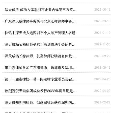
人信息保护”为视角探究文旅企业合规风险及应
·
深天成所 成功入库深圳市企业合规第三方监控
2023-06-12
对》专题法律研讨会
人名录
·
广东深天成律师事务所与北京汇祥律师事务所
2023-03-13
战略合作协议签约仪式圆满举行
·
快讯丨深天成入选深圳市个人破产管理人名册
2023-01-12
·
深天成杨长禄律师受聘为深圳市法学会证券法
2022-11-30
学研究会理事
·
深天成杨长禄律师、孔富律师获聘茂名仲裁委
2022-09-22
员会（第三批）仲裁员
·
车卫东律师参加广东省律协、珠海市及深圳市
2022-09-13
律协多方举办的“涉外法律服务”专题研讨会
·
第十一届市律协一带一路法律专业委员会召开
2022-04-26
第一次全体会议
·
热烈祝贺天健集团成功发行2022年度首期超短
2022-04-02
期融资券
·
深天成郑坦明律师、彭商翁律师获聘深圳国际
2022-02-22
仲裁院仲裁员