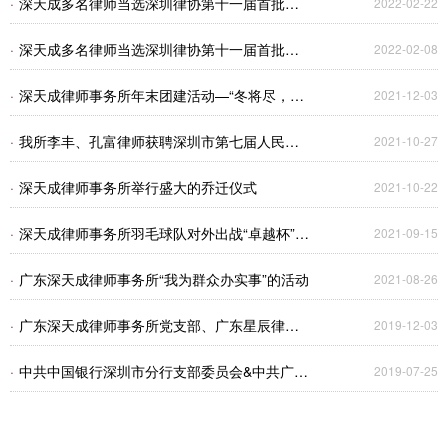
·
深天成多名律师当选深圳律协第十一届首批专
2022-02-22
业委员会副主任、委员及专门委员会成员
·
深天成多名律师当选深圳律协第十一届首批专
2022-02-08
业委员会副主任、委员
·
深天成律师事务所年末团建活动—“冬将尽，春
2021-12-03
可期，山河无恙，人间皆安”
·
我所李丰、孔富律师获聘深圳市第七届人民代
2021-10-27
表大会常务委员会委员法律助理
·
深天成律师事务所举行盛大的乔迁仪式
2021-10-22
·
深天成律师事务所羽毛球队对外出战“卓越杯”羽
2021-09-15
毛球争霸赛！
·
广东深天成律师事务所“我为群众办实事”的活动
2021-08-26
·
广东深天成律师事务所党支部、广东星辰律师
2019-12-03
事务所党支部党建交流活动
·
中共中国银行深圳市分行支部委员会&中共广东
2019-07-25
深天成律师事务所支部委员会党建共建活动