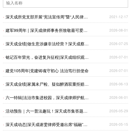
·
深天成所党支部开展“宪法宣传周”暨“人民律师
2021-12-17
为人民，我为群众办实事之公益法律咨询”活动
·
建军99周年 | 深天成律师事务所致敬最可爱的
2026-08-01
人
·
深天成业绩|做生意涉嫌非法经营？深天成蔡东
2026-07-25
宾律师为当事人解锁取保候审！
·
铭记百年荣光，奋进复兴征程|深天成组织观看
2026-07-01
庆祝中国共产党成立105周年大会直播
·
建党105周年|党建铸魂守初心 法治笃行担使命
2026-07-01
·
深天成业绩|家属未尸检、疑似醉酒双重拒赔？
2026-06-13
深天成律师精准破局，助当事人全额胜诉获赔
·
六一特辑|法治市集进校园，深天成律师护航少
2026-06-01
100万
年成长
·
活动预告｜六一普法趣玩！深天成市集答题抽
2026-05-29
泡泡玛特公仔盲盒啦！
·
深天成动态|深天成谢雯律师受邀出席“福融”企
2026-05-15