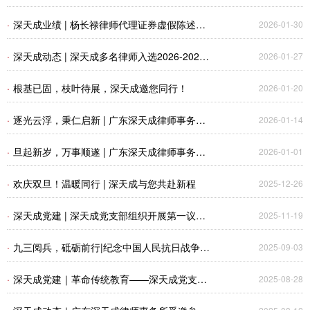
市计算机行业协会法律专家委员
·
深天成业绩 | 杨长禄律师代理证券虚假陈述案
2026-01-30
再登广东高院典型案例榜单
·
深天成动态 | 深天成多名律师入选2026-2028
2026-01-27
年福田区法律援助律师库
·
根基已固，枝叶待展，深天成邀您同行！
2026-01-20
·
逐光云浮，秉仁启新 | 广东深天成律师事务所
2026-01-14
2026年云浮新春年会圆满举行
·
旦起新岁，万事顺遂 | 广东深天成律师事务所
2026-01-01
2026元旦贺词
·
欢庆双旦！温暖同行 | 深天成与您共赴新程
2025-12-26
·
深天成党建 | 深天成党支部组织开展第一议
2025-11-19
题、“三会一课”主题党日活动
·
九三阅兵，砥砺前行|纪念中国人民抗日战争暨
2025-09-03
世界反法西斯战争胜利80周年——深天成组织全
·
深天成党建｜革命传统教育——深天成党支部
2025-08-28
体同仁观看阅兵仪式直播
与恒丰银行深圳分行第二党支部联合开展主题党