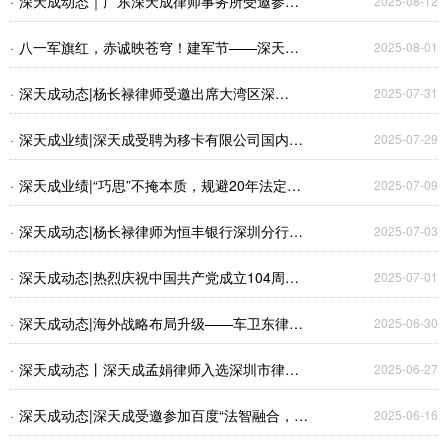
·
深天成动态｜广东深天成律师事务所受邀参展
2025-08-12
日活动
第十五届中国国际影视动漫版权保护和贸易博览
·
八一军旗红，赤诚映苍穹！建军节——深天成
2025-08-01
会
律师事务所向新时代最可爱的人致以最崇高的敬
·
深天成动态|杨长禄律师受邀出席大湾区深
2025-07-31
意！
（圳）巴（中）两地退役军人庆祝中国人民解放
·
深天成业绩|深天成受聘为移卡有限公司国内子
2025-07-29
军建军98周年活动
公司提供贷后司法处置法律服务
·
深天成业绩|“巧思”不掩本质，规避20年法定上
2025-07-09
限的土地租赁合同被判无效
·
深天成动态|杨长禄律师为恒丰银行深圳分行开
2025-07-03
展“新公司法下银行业务风险防控”专题培训，助
·
深天成动态|热烈庆祝中国共产党成立104周
2025-07-01
力金融合规新篇章
年！
·
深天成动态|海外战略布局升级——车卫东律师
2025-06-30
团队成功访问日本、越南
·
深天成动态丨深天成孟娟律师入选深圳市律师
2025-06-27
协会第十一届专业委员会名单
·
深天成动态|深天成受邀参加百度“法智融合，AI
2025-06-16
启新篇”交流会