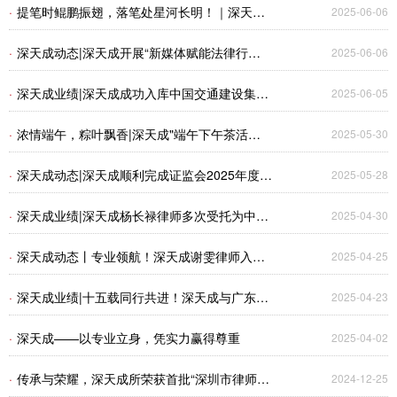
·
提笔时鲲鹏振翅，落笔处星河长明！｜深天成
2025-06-06
律师事务所致2025高考学子：十年磨剑问鼎时，
·
深天成动态|深天成开展“新媒体赋能法律行
2025-06-06
高考加油！
业”专题宣讲会
·
深天成业绩|深天成成功入库中国交通建设集团
2025-06-05
有限公司外聘法律服务机构资源库
·
浓情端午，粽叶飘香|深天成"端午下午茶活
2025-05-30
动"圆满举办，祝愿大家端午祥瑞，诸事顺遂！
·
深天成动态|深天成顺利完成证监会2025年度证
2025-05-28
券法律业务备案
·
深天成业绩|深天成杨长禄律师多次受托为中国
2025-04-30
进出口银行深圳分行提供金融法律服务，助力业
·
深天成动态丨专业领航！深天成谢雯律师入选
2025-04-25
务合法合规，保障债权安全
深圳市涉外律师领军人才库
·
深天成业绩|十五载同行共进！深天成与广东东
2025-04-23
阳光科技控股股份有限公司续签常年法律顾问
·
深天成——以专业立身，凭实力赢得尊重
2025-04-02
·
传承与荣耀，深天成所荣获首批“深圳市律师协
2024-12-25