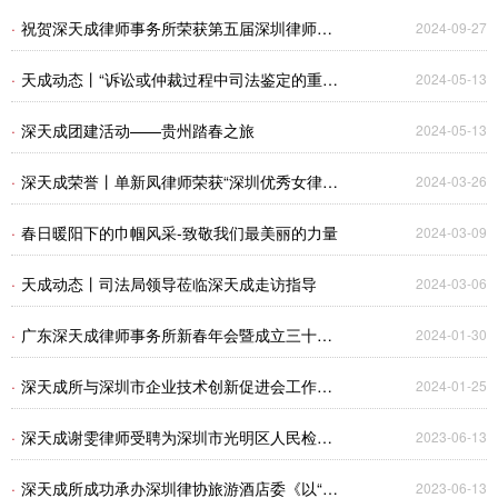
会老字号律所”
·
祝贺深天成律师事务所荣获第五届深圳律师业
2024-09-27
务创新大赛优秀奖！
·
天成动态丨“诉讼或仲裁过程中司法鉴定的重点
2024-05-13
难点及案例分析”专题讲座
·
深天成团建活动——贵州踏春之旅
2024-05-13
·
深天成荣誉丨单新凤律师荣获“深圳优秀女律
2024-03-26
师”称号
·
春日暖阳下的巾帼风采-致敬我们最美丽的力量
2024-03-09
·
天成动态丨司法局领导莅临深天成走访指导
2024-03-06
·
广东深天成律师事务所新春年会暨成立三十周
2024-01-30
年庆祝晚宴圆满举办
·
深天成所与深圳市企业技术创新促进会工作座
2024-01-25
谈会成功举办
·
深天成谢雯律师受聘为深圳市光明区人民检察
2023-06-13
院听证员
·
深天成所成功承办深圳律协旅游酒店委《以“个
2023-06-13