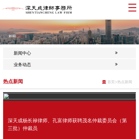
新闻中心
业务动态
热点新闻
>
首页
热点新闻
深天成杨长禄律师、孔富律师获聘茂名仲裁委员会（第
三批）仲裁员