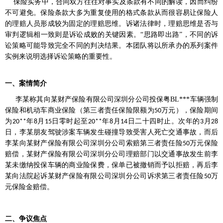
保险实务中，合同双方往往对事实及条款有不同的解读，因而纠纷
不可避免。保险条款大多为重复使用的格式条款从而很容易让保险人
的理赔人员形成较为固定的理赔思维。诉诸法律时，理赔思维是否与
审判逻辑相一致则是诉讼成败的关键因素。“思路即出路”，不同的诉
讼策略可能导致完全不同的判决结果。本团队将以所承办的系列案件
实例来说明选择诉讼策略的重要性。
一、案情简介
李某称其向某财产保险有限公司深圳分公司投保粤
BL***
车辆强制
保险和机动车商业保险（第三者责任保险限额为
万元），保险期间
50
为
年
月
日零时起至
年
月
日二十四时止。次年的
月
20**
8
15
20**
8
14
3
28
日，李某朋友驾驶涉案车辆发生碰撞导致受害人死亡交通事故，而后
李某向某财产保险有限公司深圳分公司索赔第三者责任险
万元保险
50
赔偿，某财产保险有限公司深圳分公司理赔部门以交通事故发生前李
某未缴纳投保车辆的商业险保费，保单已被撤销而予以拒赔，再后李
某向法院起诉某财产保险有限公司深圳分公司诉求第三者责任险
万
50
元保险金赔偿。
二、争议焦点