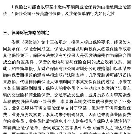
1.
保险公司能否以李某未缴纳车辆商业险保费为由拒绝商业险赔
偿。
保险公司业务员垫付保费，及注销保单的行为如何定性。
2.
三、律师诉讼策略的制定
依据《保险法》第十三条规定，投保人提出保险要求，经保险人
同意承保，保险合同成立。保险人应当及时向投保人签发保险单或者
其他保险凭证，保险法法并没有将投保人是否缴纳保费作为保险合同
成立的前置条件，保费的缴纳与否与保险合同的成立没有联系。因
此，如果简单援引某财产保险有限公司深圳分公司理赔部门以李某未
缴纳保费而拒赔的观点将很难获得法院支持，几乎无胜诉可能诉讼结
果必输。代理律师向保险人详细询问了李某投保保险的过程，原来在
李某车辆保险到期后，保险人的业务员个人主动代李某缴纳了涉案车
辆的交强险和商业险保费。交通事故发生前，业务员多次向李某索要
车辆的交强险和商业险保费，李某将车辆交强险的保费交给了业务
员，业务员即将车辆交强险保单交付了李某，但对于车辆商业险保
费，业务员屡次索要，李某均未予明确答复，因而也未将商业险保费
付给业务员，业务员此后为避免其个人财务损失向保险人申请注销了
车辆商业险保险单。合同成立的基本条件即合同当事人之间达成合