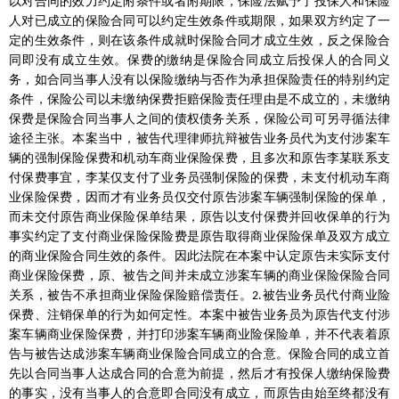
以对合同的效力约定附条件或者附期限，保险法赋予了投保人和保险
人对已成立的保险合同可以约定生效条件或期限，如果双方约定了一
定的生效条件，则在该条件成就时保险合同才成立生效，反之保险合
同即没有成立生效。保费的缴纳是保险合同成立后投保人的合同义
务，如合同当事人没有以保险缴纳与否作为承担保险责任的特别约定
条件，保险公司以未缴纳保费拒赔保险责任理由是不成立的，未缴纳
保费是保险合同当事人之间的债权债务关系，保险公司可另寻循法律
途径主张。本案当中，被告代理律师抗辩被告业务员代为支付涉案车
辆的强制保险保费和机动车商业保险保费，且多次和原告李某联系支
付保费事宜，李某仅支付了业务员强制保险的保费，未支付机动车商
业保险保费，因而才有业务员仅交付原告涉案车辆强制保险的保单，
而未交付原告商业保险保单结果，原告以支付保费并回收保单的行为
事实约定了支付商业保险保险费是原告取得商业保险保单及双方成立
的商业保险合同生效的条件。因此法院在本案中认定原告未实际支付
商业保险保费，原、被告之间并未成立涉案车辆的商业保险保险合同
关系，被告不承担商业保险保险赔偿责任。
被告业务员代付商业险
2.
保费、注销保单的行为如何定性。本案中被告业务员为原告代支付涉
案车辆商业保险保费，并打印涉案车辆商业险保险单，并不代表着原
告与被告达成涉案车辆商业保险合同成立的合意。保险合同的成立首
先以合同当事人达成合同的合意为前提，然后才有投保人缴纳保险费
的事实，没有当事人的合意即合同没有成立，而原告由始至终都没有