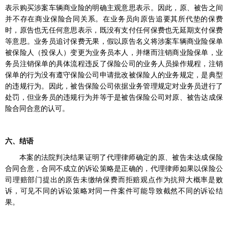
表示购买涉案车辆商业险的明确主观意思表示。因此，原、被告之间
并不存在商业保险合同关系。在业务员向原告追要其所代垫的保费
时，原告也无任何意思表示，既没有支付任何保费也无延期支付保费
等意思。业务员追讨保费无果，假以原告名义将涉案车辆商业险保单
被保险人（投保人）变更为业务员本人，并继而注销商业险保单，业
务员注销保单的具体流程违反了保险公司的业务人员操作规程，注销
保单的行为没有遵守保险公司申请批改被保险人的业务规定，是典型
的违规行为。因此，被告保险公司依据业务管理规定对业务员进行了
处罚，但业务员的违规行为并等于是被告保险公司对原、被告达成保
险合同合意的认可。
六、结语
本案的法院判决结果证明了代理律师确定的原、被告未达成保险
合同合意，合同不成立的诉讼策略是正确的，代理律师如果以保险公
司理赔部门提出的原告未缴纳保费而拒赔观点作为抗辩大概率是败
诉，可见不同的诉讼策略对同一件案件可能导致截然不同的诉讼结
果。