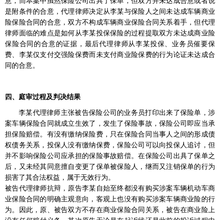
意，而本案中虽然保险公司出具了保单，但双方并未达成合意或者说
是附条件的合意，代理律师决定从李某与保险人之间未达成车辆商业
险保险合同的合意，双方不构成车辆商业保险合同关系着手，但代理
律师面临的难点是如何从李某投保保险的过程提取双方未达成商业险
保险合同的合意的证据，最后代理律师从李某投保、业务员催要保
费、李某仅支付交强险保费而未支付商业险保费的行为论证未达成合
同的合意。
四、庭审过程及判决结果
李某代理律师主张被告保险公司的业务员打印出来了保险单，涉
案车辆保险合同就成立生效了，发生了保险事故，保险公司即应当承
担保险赔偿。有没有缴纳保险费，只在保险合同当事人之间的形成债
权债务关系，投保人没有缴纳保费，保险公司可以向投保人追讨，但
并不影响保险公司应承担的保险事故赔偿。在保险公司出具了保单之
后，又未经其同意擅自变更了保单被保险人，继而又注销保单的行为
损害了其合法权益，属于无效行为。
被告代理律师抗辩，原告李某自始至终都没有购买涉案车辆机动车商
业保险合同的明确主观意向，客观上也没有购买涉案车辆商业险的行
为。因此，原、被告双方不存在商业保险合同关系，被告在商业险上