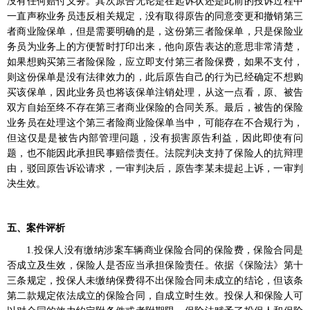
没有任何赔付义务。其次原告无论是在起诉状还是此前的投诉过程中
一直声称业务员违反相关规定，没有取得原告的同意变更和撤销第三
者商业险保单，但是需要明确的是，这份第三者险保单，只是保险业
务员为业务上的方便暂时打印出来，他向原告表达的意思非常清楚，
如果想购买第三者险保险，应立即支付第三者险保费，如果不支付，
则这份保单是没有法律效力的，此后原告自己的行为已经确定不想购
买该保单，因此业务员也将该保单注销处理，从这一点看，原、被告
双方自始至终不存在第三者商业保险的合同关系。最后，被告的保险
业务员在处理这个第三者险商业险保单当中，可能存在不合规行为，
但这仅是是被告内部管理问题，没有损害原告利益，因此即使有问
题，也不能因此承担民事赔偿责任。法院判决支持了保险人的抗辩理
由，驳回原告诉讼请求，一审判决后，原告李某未提起上诉，一审判
决生效。
五、案件评析
1.
投保人没有缴纳涉案车辆商业保险合同的保险费，保险合同是
否成立及生效，保险人是否应当承担保险责任。依据《保险法》第十
三条规定，投保人未缴纳保费得不出保险合同未成立的结论，但该条
第二款规定依法成立的保险合同，自成立时生效。投保人和保险人可