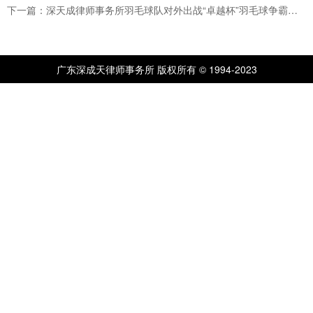
下一篇：深天成律师事务所羽毛球队对外出战“卓越杯”羽毛球争霸赛！
广东深成天律师事务所 版权所有 © 1994-2023