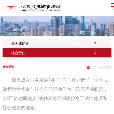
深天成简介
社会责任
>
社会责任
首页
深天成简介
深天成在业务发展的同时不忘社会责任。深天成
律师始终将参与社会公益活动作为自己应尽的职责，
以“己欲达而达人”的朴素情怀积极投身于法治建设和
社会进步的进程。